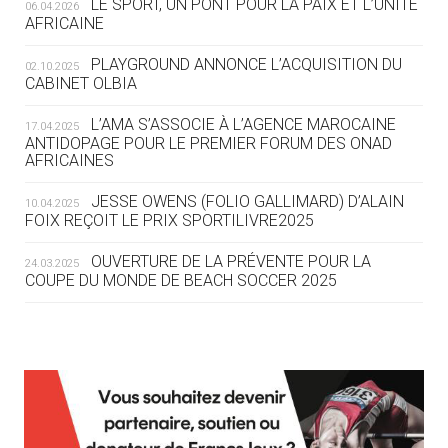
LE SPORT, UN PONT POUR LA PAIX ET L’UNITÉ
06.04.2026
05.08
— TIR À L'ARC
AFRICAINE
DES MONDIAUX À BRISBANE SUR LA
ROUTE DES JO 2032
PLAYGROUND ANNONCE L’ACQUISITION DU
02.10.2025
CABINET OLBIA
05.08
— ALPES FRANÇAISES 2030
LE VILLAGE OLYMPIQUE DES ARAVIS
L’AMA S’ASSOCIE À L’AGENCE MAROCAINE
17.04.2025
SE DESSINE
ANTIDOPAGE POUR LE PREMIER FORUM DES ONAD
AFRICAINES
04.08
— FOCUS DU JOUR
JESSE OWENS (FOLIO GALLIMARD) D’ALAIN
10.04.2025
LE COJOP A TROUVÉ SON VILLAGE
FOIX REÇOIT LE PRIX SPORTILIVRE2025
OLYMPIQUE LYONNAIS
OUVERTURE DE LA PRÉVENTE POUR LA
24.03.2025
COUPE DU MONDE DE BEACH SOCCER 2025
04.08
— ALLEMAGNE
« L'ALLEMAGNE PEUT DÉMONTRER
COMMENT ORGANISER DES JO
RESPONSABLES »
L’AMA FÉLICITE RICHARD POUND ET VALÉRIE
24.03.2025
FOURNEYRON, RÉCOMPENSÉS DE L’ORDRE OLYMPIQUE
L’AMA RECHERCHE DES HÔTES POUR LES
13.03.2025
04.08
— ESCRIME
RÉUNIONS DU CONSEIL DE FONDATION ET DU COMITÉ
LA FIE LANCE LES GRANDES
EXÉCUTIF