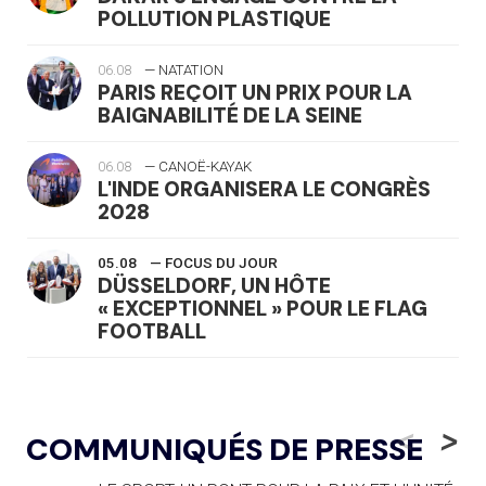
POLLUTION PLASTIQUE
06.08
— NATATION
PARIS REÇOIT UN PRIX POUR LA
BAIGNABILITÉ DE LA SEINE
06.08
— CANOË-KAYAK
L'INDE ORGANISERA LE CONGRÈS
2028
05.08
— FOCUS DU JOUR
DÜSSELDORF, UN HÔTE
« EXCEPTIONNEL » POUR LE FLAG
FOOTBALL
05.08
— LUGE
LE RÊVE DE VOIR LA LUGE ALPINE
<
>
COMMUNIQUÉS DE PRESSE
AUX JO « N'EST PAS FINI »