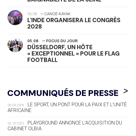
06.08
— CANOË-KAYAK
L'INDE ORGANISERA LE CONGRÈS
2028
05.08
— FOCUS DU JOUR
DÜSSELDORF, UN HÔTE
« EXCEPTIONNEL » POUR LE FLAG
FOOTBALL
05.08
— LUGE
LE RÊVE DE VOIR LA LUGE ALPINE
<
>
COMMUNIQUÉS DE PRESSE
AUX JO « N'EST PAS FINI »
LE SPORT, UN PONT POUR LA PAIX ET L’UNITÉ
06.04.2026
05.08
— TIR À L'ARC
AFRICAINE
DES MONDIAUX À BRISBANE SUR LA
ROUTE DES JO 2032
PLAYGROUND ANNONCE L’ACQUISITION DU
02.10.2025
CABINET OLBIA
05.08
— ALPES FRANÇAISES 2030