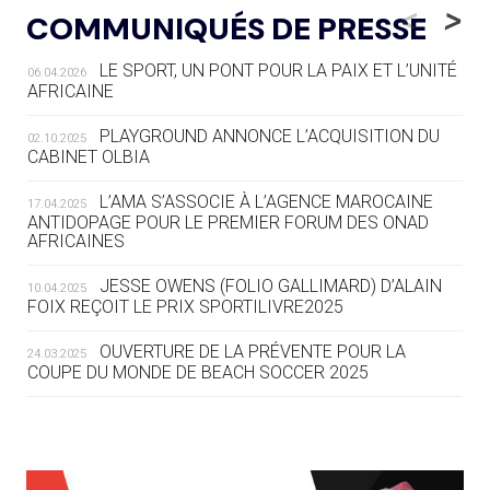
LE RÊVE DE VOIR LA LUGE ALPINE
<
>
COMMUNIQUÉS DE PRESSE
AUX JO « N'EST PAS FINI »
LE SPORT, UN PONT POUR LA PAIX ET L’UNITÉ
06.04.2026
05.08
— TIR À L'ARC
AFRICAINE
DES MONDIAUX À BRISBANE SUR LA
ROUTE DES JO 2032
PLAYGROUND ANNONCE L’ACQUISITION DU
02.10.2025
CABINET OLBIA
05.08
— ALPES FRANÇAISES 2030
LE VILLAGE OLYMPIQUE DES ARAVIS
L’AMA S’ASSOCIE À L’AGENCE MAROCAINE
17.04.2025
SE DESSINE
ANTIDOPAGE POUR LE PREMIER FORUM DES ONAD
AFRICAINES
04.08
— FOCUS DU JOUR
JESSE OWENS (FOLIO GALLIMARD) D’ALAIN
10.04.2025
LE COJOP A TROUVÉ SON VILLAGE
FOIX REÇOIT LE PRIX SPORTILIVRE2025
OLYMPIQUE LYONNAIS
OUVERTURE DE LA PRÉVENTE POUR LA
24.03.2025
COUPE DU MONDE DE BEACH SOCCER 2025
04.08
— ALLEMAGNE
« L'ALLEMAGNE PEUT DÉMONTRER
COMMENT ORGANISER DES JO
RESPONSABLES »
L’AMA FÉLICITE RICHARD POUND ET VALÉRIE
24.03.2025
FOURNEYRON, RÉCOMPENSÉS DE L’ORDRE OLYMPIQUE