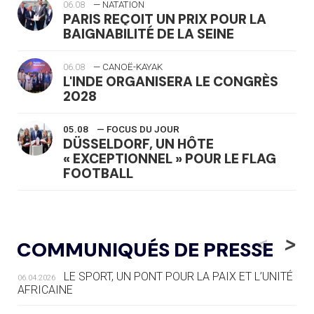
06.08
— NATATION
PARIS REÇOIT UN PRIX POUR LA
BAIGNABILITÉ DE LA SEINE
06.08
— CANOË-KAYAK
L'INDE ORGANISERA LE CONGRÈS
2028
05.08
— FOCUS DU JOUR
DÜSSELDORF, UN HÔTE
« EXCEPTIONNEL » POUR LE FLAG
FOOTBALL
05.08
— LUGE
LE RÊVE DE VOIR LA LUGE ALPINE
<
>
COMMUNIQUÉS DE PRESSE
AUX JO « N'EST PAS FINI »
LE SPORT, UN PONT POUR LA PAIX ET L’UNITÉ
06.04.2026
05.08
— TIR À L'ARC
AFRICAINE
DES MONDIAUX À BRISBANE SUR LA
ROUTE DES JO 2032