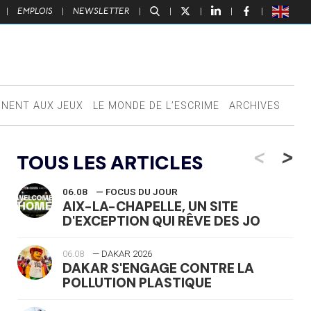
|
EMPLOIS
|
NEWSLETTER
|
|
|
|
|
NNENT AUX JEUX
LE MONDE DE L’ESCRIME
ARCHIVES
<
>
TOUS LES ARTICLES
06.08
— FOCUS DU JOUR
AIX-LA-CHAPELLE, UN SITE
D'EXCEPTION QUI RÊVE DES JO
06.08
— DAKAR 2026
DAKAR S'ENGAGE CONTRE LA
POLLUTION PLASTIQUE