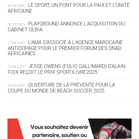
LE SPORT, UN PONT POUR LA PAIX ET L’UNITÉ
06.04.2026
05.08
— TIR À L'ARC
AFRICAINE
DES MONDIAUX À BRISBANE SUR LA
ROUTE DES JO 2032
PLAYGROUND ANNONCE L’ACQUISITION DU
02.10.2025
CABINET OLBIA
05.08
— ALPES FRANÇAISES 2030
LE VILLAGE OLYMPIQUE DES ARAVIS
L’AMA S’ASSOCIE À L’AGENCE MAROCAINE
17.04.2025
SE DESSINE
ANTIDOPAGE POUR LE PREMIER FORUM DES ONAD
AFRICAINES
04.08
— FOCUS DU JOUR
JESSE OWENS (FOLIO GALLIMARD) D’ALAIN
10.04.2025
LE COJOP A TROUVÉ SON VILLAGE
FOIX REÇOIT LE PRIX SPORTILIVRE2025
OLYMPIQUE LYONNAIS
OUVERTURE DE LA PRÉVENTE POUR LA
24.03.2025
COUPE DU MONDE DE BEACH SOCCER 2025
04.08
— ALLEMAGNE
« L'ALLEMAGNE PEUT DÉMONTRER
COMMENT ORGANISER DES JO
RESPONSABLES »
L’AMA FÉLICITE RICHARD POUND ET VALÉRIE
24.03.2025
FOURNEYRON, RÉCOMPENSÉS DE L’ORDRE OLYMPIQUE
L’AMA RECHERCHE DES HÔTES POUR LES
13.03.2025
04.08
— ESCRIME
RÉUNIONS DU CONSEIL DE FONDATION ET DU COMITÉ
LA FIE LANCE LES GRANDES
EXÉCUTIF