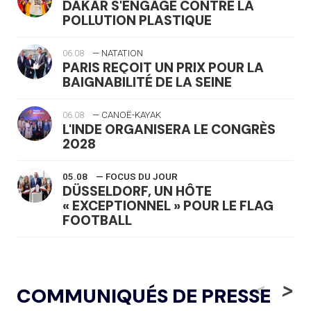
DAKAR S'ENGAGE CONTRE LA
POLLUTION PLASTIQUE
06.08
— NATATION
PARIS REÇOIT UN PRIX POUR LA
BAIGNABILITÉ DE LA SEINE
06.08
— CANOË-KAYAK
L'INDE ORGANISERA LE CONGRÈS
2028
05.08
— FOCUS DU JOUR
DÜSSELDORF, UN HÔTE
« EXCEPTIONNEL » POUR LE FLAG
FOOTBALL
05.08
— LUGE
LE RÊVE DE VOIR LA LUGE ALPINE
<
>
COMMUNIQUÉS DE PRESSE
AUX JO « N'EST PAS FINI »