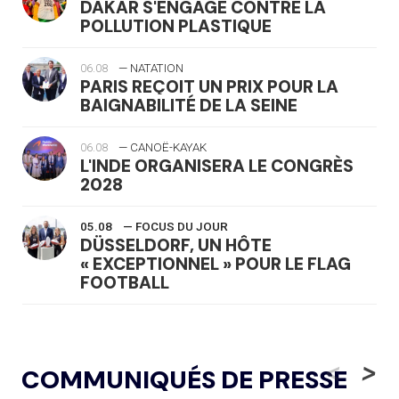
DAKAR S'ENGAGE CONTRE LA
POLLUTION PLASTIQUE
06.08
— NATATION
PARIS REÇOIT UN PRIX POUR LA
BAIGNABILITÉ DE LA SEINE
06.08
— CANOË-KAYAK
L'INDE ORGANISERA LE CONGRÈS
2028
05.08
— FOCUS DU JOUR
DÜSSELDORF, UN HÔTE
« EXCEPTIONNEL » POUR LE FLAG
FOOTBALL
05.08
— LUGE
LE RÊVE DE VOIR LA LUGE ALPINE
<
>
COMMUNIQUÉS DE PRESSE
AUX JO « N'EST PAS FINI »