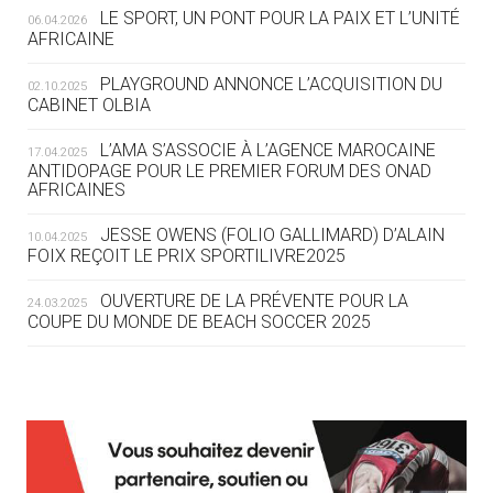
LE SPORT, UN PONT POUR LA PAIX ET L’UNITÉ
06.04.2026
05.08
— TIR À L'ARC
AFRICAINE
DES MONDIAUX À BRISBANE SUR LA
ROUTE DES JO 2032
PLAYGROUND ANNONCE L’ACQUISITION DU
02.10.2025
CABINET OLBIA
05.08
— ALPES FRANÇAISES 2030
LE VILLAGE OLYMPIQUE DES ARAVIS
L’AMA S’ASSOCIE À L’AGENCE MAROCAINE
17.04.2025
SE DESSINE
ANTIDOPAGE POUR LE PREMIER FORUM DES ONAD
AFRICAINES
04.08
— FOCUS DU JOUR
JESSE OWENS (FOLIO GALLIMARD) D’ALAIN
10.04.2025
LE COJOP A TROUVÉ SON VILLAGE
FOIX REÇOIT LE PRIX SPORTILIVRE2025
OLYMPIQUE LYONNAIS
OUVERTURE DE LA PRÉVENTE POUR LA
24.03.2025
COUPE DU MONDE DE BEACH SOCCER 2025
04.08
— ALLEMAGNE
« L'ALLEMAGNE PEUT DÉMONTRER
COMMENT ORGANISER DES JO
RESPONSABLES »
L’AMA FÉLICITE RICHARD POUND ET VALÉRIE
24.03.2025
FOURNEYRON, RÉCOMPENSÉS DE L’ORDRE OLYMPIQUE
L’AMA RECHERCHE DES HÔTES POUR LES
13.03.2025
04.08
— ESCRIME
RÉUNIONS DU CONSEIL DE FONDATION ET DU COMITÉ
LA FIE LANCE LES GRANDES
EXÉCUTIF