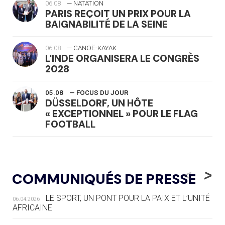
06.08
— NATATION
PARIS REÇOIT UN PRIX POUR LA
BAIGNABILITÉ DE LA SEINE
06.08
— CANOË-KAYAK
L'INDE ORGANISERA LE CONGRÈS
2028
05.08
— FOCUS DU JOUR
DÜSSELDORF, UN HÔTE
« EXCEPTIONNEL » POUR LE FLAG
FOOTBALL
05.08
— LUGE
LE RÊVE DE VOIR LA LUGE ALPINE
<
>
COMMUNIQUÉS DE PRESSE
AUX JO « N'EST PAS FINI »
LE SPORT, UN PONT POUR LA PAIX ET L’UNITÉ
06.04.2026
05.08
— TIR À L'ARC
AFRICAINE
DES MONDIAUX À BRISBANE SUR LA
ROUTE DES JO 2032