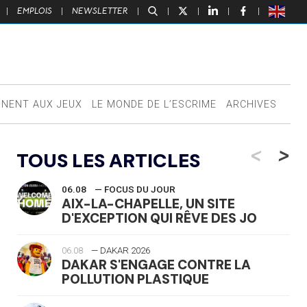
|
EMPLOIS
|
NEWSLETTER
|
|
|
|
|
NNENT AUX JEUX
LE MONDE DE L’ESCRIME
ARCHIVES
<
>
TOUS LES ARTICLES
06.08
— FOCUS DU JOUR
AIX-LA-CHAPELLE, UN SITE
D'EXCEPTION QUI RÊVE DES JO
06.08
— DAKAR 2026
DAKAR S'ENGAGE CONTRE LA
POLLUTION PLASTIQUE