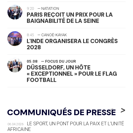
9:20
— NATATION
PARIS REÇOIT UN PRIX POUR LA
BAIGNABILITÉ DE LA SEINE
8:45
— CANOË-KAYAK
L'INDE ORGANISERA LE CONGRÈS
2028
05.08
— FOCUS DU JOUR
DÜSSELDORF, UN HÔTE
« EXCEPTIONNEL » POUR LE FLAG
FOOTBALL
05.08
— LUGE
LE RÊVE DE VOIR LA LUGE ALPINE
<
>
COMMUNIQUÉS DE PRESSE
AUX JO « N'EST PAS FINI »
LE SPORT, UN PONT POUR LA PAIX ET L’UNITÉ
06.04.2026
05.08
— TIR À L'ARC
AFRICAINE
DES MONDIAUX À BRISBANE SUR LA