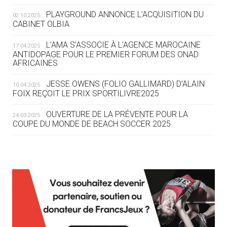
ROUTE DES JO 2032
PLAYGROUND ANNONCE L’ACQUISITION DU
02.10.2025
CABINET OLBIA
05.08
— ALPES FRANÇAISES 2030
LE VILLAGE OLYMPIQUE DES ARAVIS
L’AMA S’ASSOCIE À L’AGENCE MAROCAINE
17.04.2025
SE DESSINE
ANTIDOPAGE POUR LE PREMIER FORUM DES ONAD
AFRICAINES
04.08
— FOCUS DU JOUR
JESSE OWENS (FOLIO GALLIMARD) D’ALAIN
10.04.2025
LE COJOP A TROUVÉ SON VILLAGE
FOIX REÇOIT LE PRIX SPORTILIVRE2025
OLYMPIQUE LYONNAIS
OUVERTURE DE LA PRÉVENTE POUR LA
24.03.2025
COUPE DU MONDE DE BEACH SOCCER 2025
04.08
— ALLEMAGNE
« L'ALLEMAGNE PEUT DÉMONTRER
COMMENT ORGANISER DES JO
RESPONSABLES »
L’AMA FÉLICITE RICHARD POUND ET VALÉRIE
24.03.2025
FOURNEYRON, RÉCOMPENSÉS DE L’ORDRE OLYMPIQUE
L’AMA RECHERCHE DES HÔTES POUR LES
13.03.2025
04.08
— ESCRIME
RÉUNIONS DU CONSEIL DE FONDATION ET DU COMITÉ
LA FIE LANCE LES GRANDES
EXÉCUTIF
MANŒUVRES EN VUE DES JO
APPEL À CANDIDATURES DE L’AMA POUR LES
12.03.2025