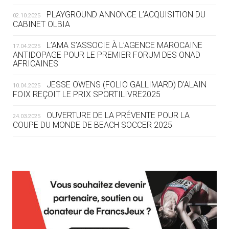
LA FIE LANCE LES GRANDES
PLAYGROUND ANNONCE L’ACQUISITION DU
02.10.2025
MANŒUVRES EN VUE DES JO
CABINET OLBIA
04.08
— DAKAR 2026
L’AMA S’ASSOCIE À L’AGENCE MAROCAINE
17.04.2025
DES FRESQUES CÉLÈBRENT LES JOJ
ANTIDOPAGE POUR LE PREMIER FORUM DES ONAD
AFRICAINES
03.08
—
JESSE OWENS (FOLIO GALLIMARD) D’ALAIN
10.04.2025
« PARIS 2024 M'A INSPIRÉ POUR
FOIX REÇOIT LE PRIX SPORTILIVRE2025
CRÉER UN PERSONNAGE »
OUVERTURE DE LA PRÉVENTE POUR LA
24.03.2025
COUPE DU MONDE DE BEACH SOCCER 2025
03.08
— CROATIE
JOSIP VARVODIC ÉLU PRÉSIDENT
DU CNO
L’AMA FÉLICITE RICHARD POUND ET VALÉRIE
24.03.2025
FOURNEYRON, RÉCOMPENSÉS DE L’ORDRE OLYMPIQUE
03.08
— DAKAR 2026
L’AMA RECHERCHE DES HÔTES POUR LES
13.03.2025
ON CONNAÎT LA PREMIÈRE
RÉUNIONS DU CONSEIL DE FONDATION ET DU COMITÉ
PORTEUSE DE LA FLAMME
EXÉCUTIF
APPEL À CANDIDATURES DE L’AMA POUR LES
03.08
— TIR
12.03.2025