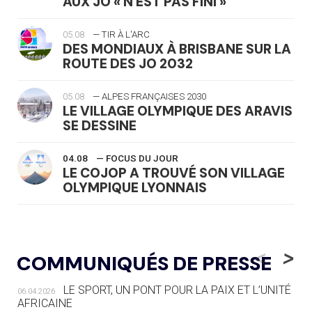
AUX JO « N'EST PAS FINI »
05.08
— TIR À L'ARC
DES MONDIAUX À BRISBANE SUR LA
ROUTE DES JO 2032
05.08
— ALPES FRANÇAISES 2030
LE VILLAGE OLYMPIQUE DES ARAVIS
SE DESSINE
04.08
— FOCUS DU JOUR
LE COJOP A TROUVÉ SON VILLAGE
OLYMPIQUE LYONNAIS
04.08
— ALLEMAGNE
« L'ALLEMAGNE PEUT DÉMONTRER
<
>
COMMUNIQUÉS DE PRESSE
COMMENT ORGANISER DES JO
RESPONSABLES »
LE SPORT, UN PONT POUR LA PAIX ET L’UNITÉ
06.04.2026
AFRICAINE
04.08
— ESCRIME