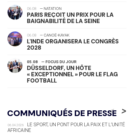
06.08
— NATATION
PARIS REÇOIT UN PRIX POUR LA
BAIGNABILITÉ DE LA SEINE
06.08
— CANOË-KAYAK
L'INDE ORGANISERA LE CONGRÈS
2028
05.08
— FOCUS DU JOUR
DÜSSELDORF, UN HÔTE
« EXCEPTIONNEL » POUR LE FLAG
FOOTBALL
05.08
— LUGE
LE RÊVE DE VOIR LA LUGE ALPINE
<
>
COMMUNIQUÉS DE PRESSE
AUX JO « N'EST PAS FINI »
LE SPORT, UN PONT POUR LA PAIX ET L’UNITÉ
06.04.2026
05.08
— TIR À L'ARC
AFRICAINE
DES MONDIAUX À BRISBANE SUR LA