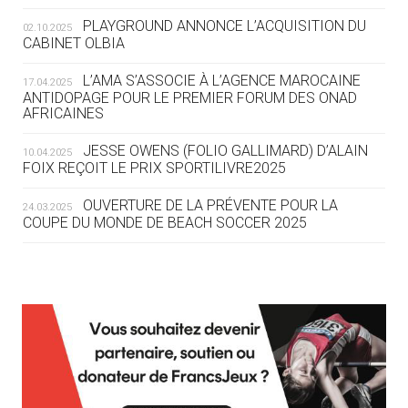
ROUTE DES JO 2032
PLAYGROUND ANNONCE L’ACQUISITION DU
02.10.2025
CABINET OLBIA
05.08
— ALPES FRANÇAISES 2030
LE VILLAGE OLYMPIQUE DES ARAVIS
L’AMA S’ASSOCIE À L’AGENCE MAROCAINE
17.04.2025
SE DESSINE
ANTIDOPAGE POUR LE PREMIER FORUM DES ONAD
AFRICAINES
04.08
— FOCUS DU JOUR
JESSE OWENS (FOLIO GALLIMARD) D’ALAIN
10.04.2025
LE COJOP A TROUVÉ SON VILLAGE
FOIX REÇOIT LE PRIX SPORTILIVRE2025
OLYMPIQUE LYONNAIS
OUVERTURE DE LA PRÉVENTE POUR LA
24.03.2025
COUPE DU MONDE DE BEACH SOCCER 2025
04.08
— ALLEMAGNE
« L'ALLEMAGNE PEUT DÉMONTRER
COMMENT ORGANISER DES JO
RESPONSABLES »
L’AMA FÉLICITE RICHARD POUND ET VALÉRIE
24.03.2025
FOURNEYRON, RÉCOMPENSÉS DE L’ORDRE OLYMPIQUE
L’AMA RECHERCHE DES HÔTES POUR LES
13.03.2025
04.08
— ESCRIME
RÉUNIONS DU CONSEIL DE FONDATION ET DU COMITÉ
LA FIE LANCE LES GRANDES
EXÉCUTIF
MANŒUVRES EN VUE DES JO
APPEL À CANDIDATURES DE L’AMA POUR LES
12.03.2025