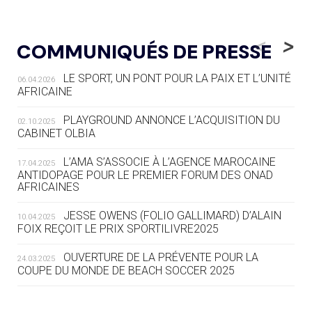
05.08
— LUGE
LE RÊVE DE VOIR LA LUGE ALPINE
<
>
COMMUNIQUÉS DE PRESSE
AUX JO « N'EST PAS FINI »
LE SPORT, UN PONT POUR LA PAIX ET L’UNITÉ
06.04.2026
05.08
— TIR À L'ARC
AFRICAINE
DES MONDIAUX À BRISBANE SUR LA
ROUTE DES JO 2032
PLAYGROUND ANNONCE L’ACQUISITION DU
02.10.2025
CABINET OLBIA
05.08
— ALPES FRANÇAISES 2030
LE VILLAGE OLYMPIQUE DES ARAVIS
L’AMA S’ASSOCIE À L’AGENCE MAROCAINE
17.04.2025
SE DESSINE
ANTIDOPAGE POUR LE PREMIER FORUM DES ONAD
AFRICAINES
04.08
— FOCUS DU JOUR
JESSE OWENS (FOLIO GALLIMARD) D’ALAIN
10.04.2025
LE COJOP A TROUVÉ SON VILLAGE
FOIX REÇOIT LE PRIX SPORTILIVRE2025
OLYMPIQUE LYONNAIS
OUVERTURE DE LA PRÉVENTE POUR LA
24.03.2025
COUPE DU MONDE DE BEACH SOCCER 2025
04.08
— ALLEMAGNE
« L'ALLEMAGNE PEUT DÉMONTRER
COMMENT ORGANISER DES JO
L’AMA FÉLICITE RICHARD POUND ET VALÉRIE