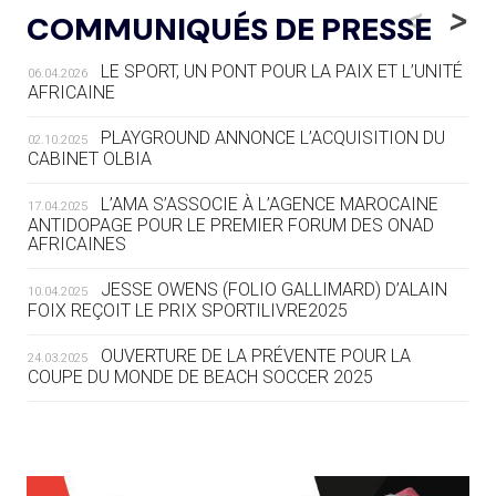
LE RÊVE DE VOIR LA LUGE ALPINE
<
>
COMMUNIQUÉS DE PRESSE
AUX JO « N'EST PAS FINI »
LE SPORT, UN PONT POUR LA PAIX ET L’UNITÉ
06.04.2026
05.08
— TIR À L'ARC
AFRICAINE
DES MONDIAUX À BRISBANE SUR LA
ROUTE DES JO 2032
PLAYGROUND ANNONCE L’ACQUISITION DU
02.10.2025
CABINET OLBIA
05.08
— ALPES FRANÇAISES 2030
LE VILLAGE OLYMPIQUE DES ARAVIS
L’AMA S’ASSOCIE À L’AGENCE MAROCAINE
17.04.2025
SE DESSINE
ANTIDOPAGE POUR LE PREMIER FORUM DES ONAD
AFRICAINES
04.08
— FOCUS DU JOUR
JESSE OWENS (FOLIO GALLIMARD) D’ALAIN
10.04.2025
LE COJOP A TROUVÉ SON VILLAGE
FOIX REÇOIT LE PRIX SPORTILIVRE2025
OLYMPIQUE LYONNAIS
OUVERTURE DE LA PRÉVENTE POUR LA
24.03.2025
COUPE DU MONDE DE BEACH SOCCER 2025
04.08
— ALLEMAGNE
« L'ALLEMAGNE PEUT DÉMONTRER
COMMENT ORGANISER DES JO
RESPONSABLES »
L’AMA FÉLICITE RICHARD POUND ET VALÉRIE
24.03.2025
FOURNEYRON, RÉCOMPENSÉS DE L’ORDRE OLYMPIQUE