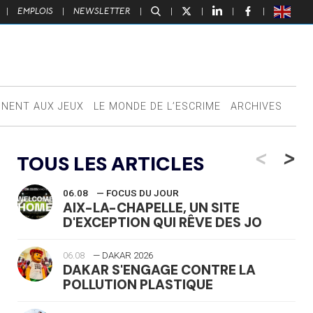
|
EMPLOIS
|
NEWSLETTER
|
|
|
|
|
NNENT AUX JEUX
LE MONDE DE L’ESCRIME
ARCHIVES
<
>
TOUS LES ARTICLES
06.08
— FOCUS DU JOUR
AIX-LA-CHAPELLE, UN SITE
D'EXCEPTION QUI RÊVE DES JO
06.08
— DAKAR 2026
DAKAR S'ENGAGE CONTRE LA
POLLUTION PLASTIQUE