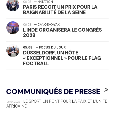
06.08
— NATATION
PARIS REÇOIT UN PRIX POUR LA
BAIGNABILITÉ DE LA SEINE
06.08
— CANOË-KAYAK
L'INDE ORGANISERA LE CONGRÈS
2028
05.08
— FOCUS DU JOUR
DÜSSELDORF, UN HÔTE
« EXCEPTIONNEL » POUR LE FLAG
FOOTBALL
05.08
— LUGE
LE RÊVE DE VOIR LA LUGE ALPINE
<
>
COMMUNIQUÉS DE PRESSE
AUX JO « N'EST PAS FINI »
LE SPORT, UN PONT POUR LA PAIX ET L’UNITÉ
06.04.2026
05.08
— TIR À L'ARC
AFRICAINE
DES MONDIAUX À BRISBANE SUR LA
ROUTE DES JO 2032