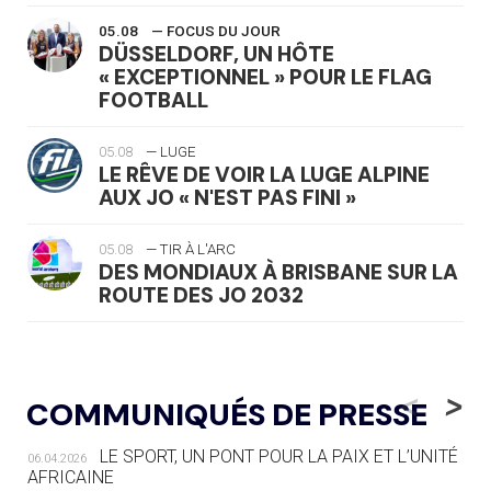
05.08
— FOCUS DU JOUR
DÜSSELDORF, UN HÔTE
« EXCEPTIONNEL » POUR LE FLAG
FOOTBALL
05.08
— LUGE
LE RÊVE DE VOIR LA LUGE ALPINE
AUX JO « N'EST PAS FINI »
05.08
— TIR À L'ARC
DES MONDIAUX À BRISBANE SUR LA
ROUTE DES JO 2032
05.08
— ALPES FRANÇAISES 2030
LE VILLAGE OLYMPIQUE DES ARAVIS
<
>
COMMUNIQUÉS DE PRESSE
SE DESSINE
LE SPORT, UN PONT POUR LA PAIX ET L’UNITÉ
06.04.2026
04.08
— FOCUS DU JOUR
AFRICAINE
LE COJOP A TROUVÉ SON VILLAGE