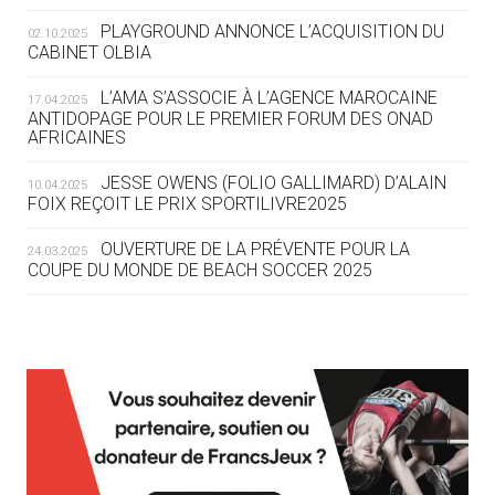
OLYMPIQUE LYONNAIS
PLAYGROUND ANNONCE L’ACQUISITION DU
02.10.2025
CABINET OLBIA
04.08
— ALLEMAGNE
« L'ALLEMAGNE PEUT DÉMONTRER
L’AMA S’ASSOCIE À L’AGENCE MAROCAINE
17.04.2025
COMMENT ORGANISER DES JO
ANTIDOPAGE POUR LE PREMIER FORUM DES ONAD
AFRICAINES
RESPONSABLES »
JESSE OWENS (FOLIO GALLIMARD) D’ALAIN
10.04.2025
04.08
— ESCRIME
FOIX REÇOIT LE PRIX SPORTILIVRE2025
LA FIE LANCE LES GRANDES
MANŒUVRES EN VUE DES JO
OUVERTURE DE LA PRÉVENTE POUR LA
24.03.2025
COUPE DU MONDE DE BEACH SOCCER 2025
04.08
— DAKAR 2026
DES FRESQUES CÉLÈBRENT LES JOJ
L’AMA FÉLICITE RICHARD POUND ET VALÉRIE
24.03.2025
FOURNEYRON, RÉCOMPENSÉS DE L’ORDRE OLYMPIQUE
03.08
—
L’AMA RECHERCHE DES HÔTES POUR LES
13.03.2025
« PARIS 2024 M'A INSPIRÉ POUR
RÉUNIONS DU CONSEIL DE FONDATION ET DU COMITÉ
CRÉER UN PERSONNAGE »
EXÉCUTIF
APPEL À CANDIDATURES DE L’AMA POUR LES
03.08
— CROATIE
12.03.2025