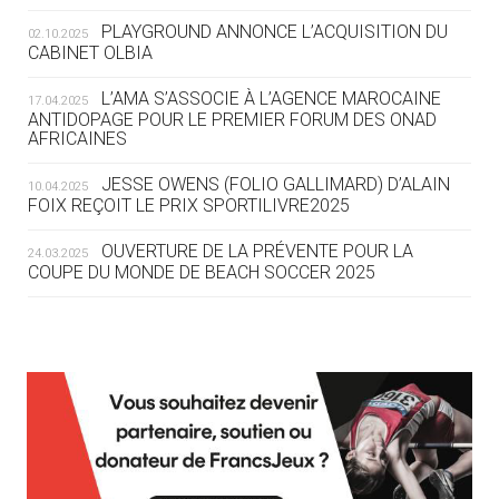
ROUTE DES JO 2032
PLAYGROUND ANNONCE L’ACQUISITION DU
02.10.2025
CABINET OLBIA
05.08
— ALPES FRANÇAISES 2030
LE VILLAGE OLYMPIQUE DES ARAVIS
L’AMA S’ASSOCIE À L’AGENCE MAROCAINE
17.04.2025
SE DESSINE
ANTIDOPAGE POUR LE PREMIER FORUM DES ONAD
AFRICAINES
04.08
— FOCUS DU JOUR
JESSE OWENS (FOLIO GALLIMARD) D’ALAIN
10.04.2025
LE COJOP A TROUVÉ SON VILLAGE
FOIX REÇOIT LE PRIX SPORTILIVRE2025
OLYMPIQUE LYONNAIS
OUVERTURE DE LA PRÉVENTE POUR LA
24.03.2025
COUPE DU MONDE DE BEACH SOCCER 2025
04.08
— ALLEMAGNE
« L'ALLEMAGNE PEUT DÉMONTRER
COMMENT ORGANISER DES JO
RESPONSABLES »
L’AMA FÉLICITE RICHARD POUND ET VALÉRIE
24.03.2025
FOURNEYRON, RÉCOMPENSÉS DE L’ORDRE OLYMPIQUE
L’AMA RECHERCHE DES HÔTES POUR LES
13.03.2025
04.08
— ESCRIME
RÉUNIONS DU CONSEIL DE FONDATION ET DU COMITÉ
LA FIE LANCE LES GRANDES
EXÉCUTIF
MANŒUVRES EN VUE DES JO
APPEL À CANDIDATURES DE L’AMA POUR LES
12.03.2025