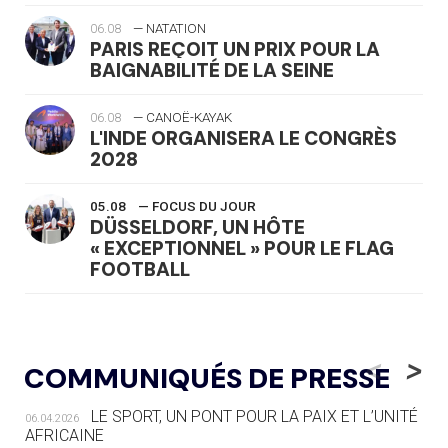
06.08
— NATATION
PARIS REÇOIT UN PRIX POUR LA
BAIGNABILITÉ DE LA SEINE
06.08
— CANOË-KAYAK
L'INDE ORGANISERA LE CONGRÈS
2028
05.08
— FOCUS DU JOUR
DÜSSELDORF, UN HÔTE
« EXCEPTIONNEL » POUR LE FLAG
FOOTBALL
05.08
— LUGE
LE RÊVE DE VOIR LA LUGE ALPINE
<
>
COMMUNIQUÉS DE PRESSE
AUX JO « N'EST PAS FINI »
LE SPORT, UN PONT POUR LA PAIX ET L’UNITÉ
06.04.2026
05.08
— TIR À L'ARC
AFRICAINE
DES MONDIAUX À BRISBANE SUR LA