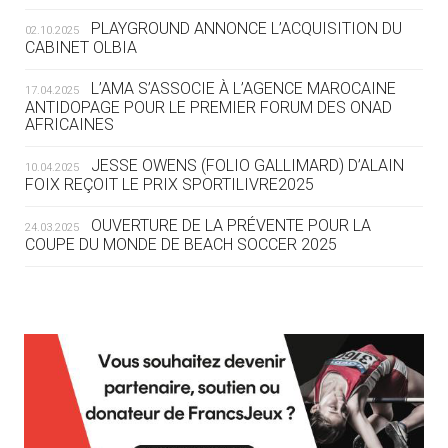
ROUTE DES JO 2032
PLAYGROUND ANNONCE L’ACQUISITION DU
02.10.2025
CABINET OLBIA
05.08
— ALPES FRANÇAISES 2030
LE VILLAGE OLYMPIQUE DES ARAVIS
L’AMA S’ASSOCIE À L’AGENCE MAROCAINE
17.04.2025
SE DESSINE
ANTIDOPAGE POUR LE PREMIER FORUM DES ONAD
AFRICAINES
04.08
— FOCUS DU JOUR
JESSE OWENS (FOLIO GALLIMARD) D’ALAIN
10.04.2025
LE COJOP A TROUVÉ SON VILLAGE
FOIX REÇOIT LE PRIX SPORTILIVRE2025
OLYMPIQUE LYONNAIS
OUVERTURE DE LA PRÉVENTE POUR LA
24.03.2025
COUPE DU MONDE DE BEACH SOCCER 2025
04.08
— ALLEMAGNE
« L'ALLEMAGNE PEUT DÉMONTRER
COMMENT ORGANISER DES JO
RESPONSABLES »
L’AMA FÉLICITE RICHARD POUND ET VALÉRIE
24.03.2025
FOURNEYRON, RÉCOMPENSÉS DE L’ORDRE OLYMPIQUE
L’AMA RECHERCHE DES HÔTES POUR LES
13.03.2025
04.08
— ESCRIME
RÉUNIONS DU CONSEIL DE FONDATION ET DU COMITÉ
LA FIE LANCE LES GRANDES
EXÉCUTIF
MANŒUVRES EN VUE DES JO
APPEL À CANDIDATURES DE L’AMA POUR LES
12.03.2025