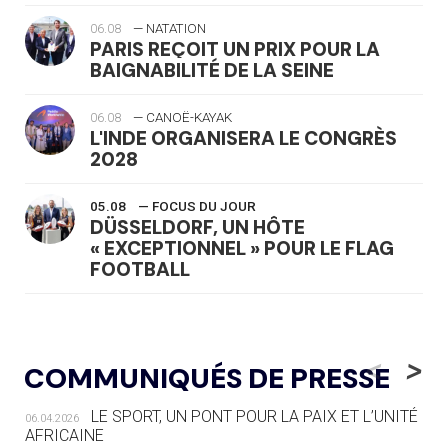
06.08
— NATATION
PARIS REÇOIT UN PRIX POUR LA
BAIGNABILITÉ DE LA SEINE
06.08
— CANOË-KAYAK
L'INDE ORGANISERA LE CONGRÈS
2028
05.08
— FOCUS DU JOUR
DÜSSELDORF, UN HÔTE
« EXCEPTIONNEL » POUR LE FLAG
FOOTBALL
05.08
— LUGE
LE RÊVE DE VOIR LA LUGE ALPINE
<
>
COMMUNIQUÉS DE PRESSE
AUX JO « N'EST PAS FINI »
LE SPORT, UN PONT POUR LA PAIX ET L’UNITÉ
06.04.2026
05.08
— TIR À L'ARC
AFRICAINE
DES MONDIAUX À BRISBANE SUR LA