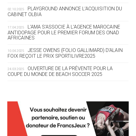
ROUTE DES JO 2032
PLAYGROUND ANNONCE L’ACQUISITION DU
02.10.2025
CABINET OLBIA
05.08
— ALPES FRANÇAISES 2030
LE VILLAGE OLYMPIQUE DES ARAVIS
L’AMA S’ASSOCIE À L’AGENCE MAROCAINE
17.04.2025
SE DESSINE
ANTIDOPAGE POUR LE PREMIER FORUM DES ONAD
AFRICAINES
04.08
— FOCUS DU JOUR
JESSE OWENS (FOLIO GALLIMARD) D’ALAIN
10.04.2025
LE COJOP A TROUVÉ SON VILLAGE
FOIX REÇOIT LE PRIX SPORTILIVRE2025
OLYMPIQUE LYONNAIS
OUVERTURE DE LA PRÉVENTE POUR LA
24.03.2025
COUPE DU MONDE DE BEACH SOCCER 2025
04.08
— ALLEMAGNE
« L'ALLEMAGNE PEUT DÉMONTRER
COMMENT ORGANISER DES JO
RESPONSABLES »
L’AMA FÉLICITE RICHARD POUND ET VALÉRIE
24.03.2025
FOURNEYRON, RÉCOMPENSÉS DE L’ORDRE OLYMPIQUE
L’AMA RECHERCHE DES HÔTES POUR LES
13.03.2025
04.08
— ESCRIME
RÉUNIONS DU CONSEIL DE FONDATION ET DU COMITÉ
LA FIE LANCE LES GRANDES
EXÉCUTIF
MANŒUVRES EN VUE DES JO
APPEL À CANDIDATURES DE L’AMA POUR LES
12.03.2025