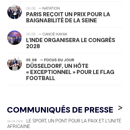
06.08
— NATATION
PARIS REÇOIT UN PRIX POUR LA
BAIGNABILITÉ DE LA SEINE
06.08
— CANOË-KAYAK
L'INDE ORGANISERA LE CONGRÈS
2028
05.08
— FOCUS DU JOUR
DÜSSELDORF, UN HÔTE
« EXCEPTIONNEL » POUR LE FLAG
FOOTBALL
05.08
— LUGE
LE RÊVE DE VOIR LA LUGE ALPINE
<
>
COMMUNIQUÉS DE PRESSE
AUX JO « N'EST PAS FINI »
LE SPORT, UN PONT POUR LA PAIX ET L’UNITÉ
06.04.2026
05.08
— TIR À L'ARC
AFRICAINE
DES MONDIAUX À BRISBANE SUR LA