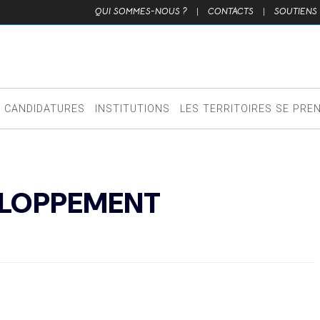
QUI SOMMES-NOUS ?
|
CONTACTS
|
SOUTIENS
CANDIDATURES
INSTITUTIONS
LES TERRITOIRES SE PRE
ELOPPEMENT