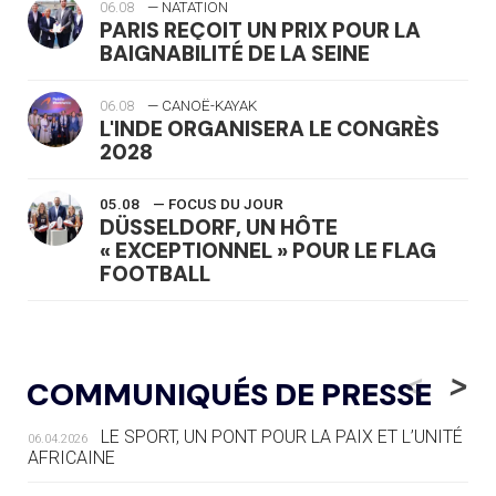
06.08
— NATATION
PARIS REÇOIT UN PRIX POUR LA
BAIGNABILITÉ DE LA SEINE
06.08
— CANOË-KAYAK
L'INDE ORGANISERA LE CONGRÈS
2028
05.08
— FOCUS DU JOUR
DÜSSELDORF, UN HÔTE
« EXCEPTIONNEL » POUR LE FLAG
FOOTBALL
05.08
— LUGE
LE RÊVE DE VOIR LA LUGE ALPINE
<
>
COMMUNIQUÉS DE PRESSE
AUX JO « N'EST PAS FINI »
LE SPORT, UN PONT POUR LA PAIX ET L’UNITÉ
06.04.2026
05.08
— TIR À L'ARC
AFRICAINE
DES MONDIAUX À BRISBANE SUR LA
ROUTE DES JO 2032