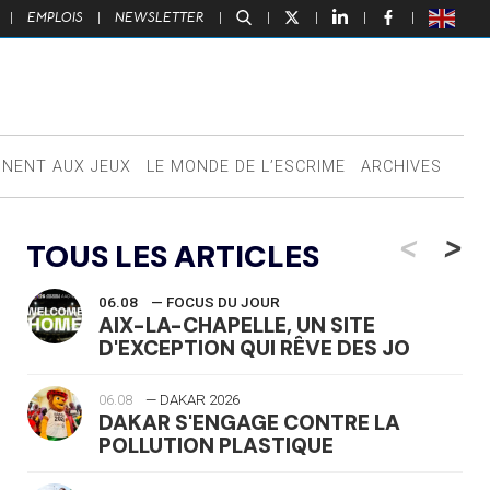
|
EMPLOIS
|
NEWSLETTER
|
|
|
|
|
NNENT AUX JEUX
LE MONDE DE L’ESCRIME
ARCHIVES
<
>
TOUS LES ARTICLES
06.08
— FOCUS DU JOUR
AIX-LA-CHAPELLE, UN SITE
D'EXCEPTION QUI RÊVE DES JO
06.08
— DAKAR 2026
DAKAR S'ENGAGE CONTRE LA
POLLUTION PLASTIQUE