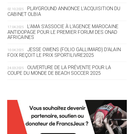
ROUTE DES JO 2032
PLAYGROUND ANNONCE L’ACQUISITION DU
02.10.2025
CABINET OLBIA
05.08
— ALPES FRANÇAISES 2030
LE VILLAGE OLYMPIQUE DES ARAVIS
L’AMA S’ASSOCIE À L’AGENCE MAROCAINE
17.04.2025
SE DESSINE
ANTIDOPAGE POUR LE PREMIER FORUM DES ONAD
AFRICAINES
04.08
— FOCUS DU JOUR
JESSE OWENS (FOLIO GALLIMARD) D’ALAIN
10.04.2025
LE COJOP A TROUVÉ SON VILLAGE
FOIX REÇOIT LE PRIX SPORTILIVRE2025
OLYMPIQUE LYONNAIS
OUVERTURE DE LA PRÉVENTE POUR LA
24.03.2025
COUPE DU MONDE DE BEACH SOCCER 2025
04.08
— ALLEMAGNE
« L'ALLEMAGNE PEUT DÉMONTRER
COMMENT ORGANISER DES JO
RESPONSABLES »
L’AMA FÉLICITE RICHARD POUND ET VALÉRIE
24.03.2025
FOURNEYRON, RÉCOMPENSÉS DE L’ORDRE OLYMPIQUE
L’AMA RECHERCHE DES HÔTES POUR LES
13.03.2025
04.08
— ESCRIME
RÉUNIONS DU CONSEIL DE FONDATION ET DU COMITÉ
LA FIE LANCE LES GRANDES
EXÉCUTIF
MANŒUVRES EN VUE DES JO
APPEL À CANDIDATURES DE L’AMA POUR LES
12.03.2025