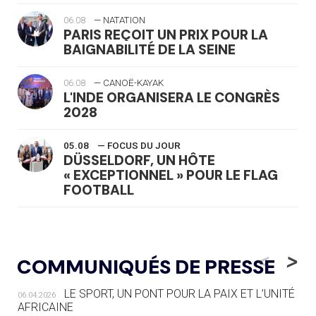
06.08
— NATATION
PARIS REÇOIT UN PRIX POUR LA
BAIGNABILITÉ DE LA SEINE
06.08
— CANOË-KAYAK
L'INDE ORGANISERA LE CONGRÈS
2028
05.08
— FOCUS DU JOUR
DÜSSELDORF, UN HÔTE
« EXCEPTIONNEL » POUR LE FLAG
FOOTBALL
05.08
— LUGE
LE RÊVE DE VOIR LA LUGE ALPINE
<
>
COMMUNIQUÉS DE PRESSE
AUX JO « N'EST PAS FINI »
LE SPORT, UN PONT POUR LA PAIX ET L’UNITÉ
06.04.2026
05.08
— TIR À L'ARC
AFRICAINE
DES MONDIAUX À BRISBANE SUR LA