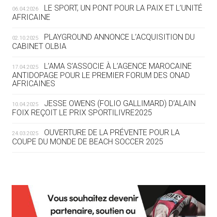
LE SPORT, UN PONT POUR LA PAIX ET L’UNITÉ
06.04.2026
05.08
— TIR À L'ARC
AFRICAINE
DES MONDIAUX À BRISBANE SUR LA
ROUTE DES JO 2032
PLAYGROUND ANNONCE L’ACQUISITION DU
02.10.2025
CABINET OLBIA
05.08
— ALPES FRANÇAISES 2030
LE VILLAGE OLYMPIQUE DES ARAVIS
L’AMA S’ASSOCIE À L’AGENCE MAROCAINE
17.04.2025
SE DESSINE
ANTIDOPAGE POUR LE PREMIER FORUM DES ONAD
AFRICAINES
04.08
— FOCUS DU JOUR
JESSE OWENS (FOLIO GALLIMARD) D’ALAIN
10.04.2025
LE COJOP A TROUVÉ SON VILLAGE
FOIX REÇOIT LE PRIX SPORTILIVRE2025
OLYMPIQUE LYONNAIS
OUVERTURE DE LA PRÉVENTE POUR LA
24.03.2025
COUPE DU MONDE DE BEACH SOCCER 2025
04.08
— ALLEMAGNE
« L'ALLEMAGNE PEUT DÉMONTRER
COMMENT ORGANISER DES JO
RESPONSABLES »
L’AMA FÉLICITE RICHARD POUND ET VALÉRIE
24.03.2025
FOURNEYRON, RÉCOMPENSÉS DE L’ORDRE OLYMPIQUE
L’AMA RECHERCHE DES HÔTES POUR LES
13.03.2025
04.08
— ESCRIME
RÉUNIONS DU CONSEIL DE FONDATION ET DU COMITÉ
LA FIE LANCE LES GRANDES
EXÉCUTIF