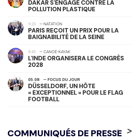
DAKAR S'ENGAGE CONTRE LA
POLLUTION PLASTIQUE
9:20
— NATATION
PARIS REÇOIT UN PRIX POUR LA
BAIGNABILITÉ DE LA SEINE
8:45
— CANOË-KAYAK
L'INDE ORGANISERA LE CONGRÈS
2028
05.08
— FOCUS DU JOUR
DÜSSELDORF, UN HÔTE
« EXCEPTIONNEL » POUR LE FLAG
FOOTBALL
05.08
— LUGE
LE RÊVE DE VOIR LA LUGE ALPINE
<
>
COMMUNIQUÉS DE PRESSE
AUX JO « N'EST PAS FINI »