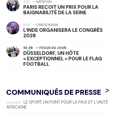
9:20
— NATATION
PARIS REÇOIT UN PRIX POUR LA
BAIGNABILITÉ DE LA SEINE
8:45
— CANOË-KAYAK
L'INDE ORGANISERA LE CONGRÈS
2028
05.08
— FOCUS DU JOUR
DÜSSELDORF, UN HÔTE
« EXCEPTIONNEL » POUR LE FLAG
FOOTBALL
05.08
— LUGE
LE RÊVE DE VOIR LA LUGE ALPINE
<
>
COMMUNIQUÉS DE PRESSE
AUX JO « N'EST PAS FINI »
LE SPORT, UN PONT POUR LA PAIX ET L’UNITÉ
06.04.2026
05.08
— TIR À L'ARC
AFRICAINE
DES MONDIAUX À BRISBANE SUR LA
ROUTE DES JO 2032