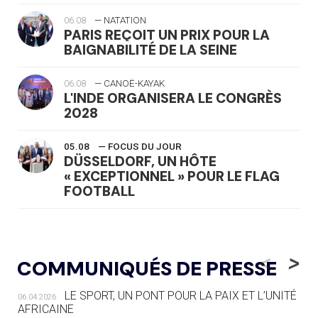
06.08
— NATATION
PARIS REÇOIT UN PRIX POUR LA
BAIGNABILITÉ DE LA SEINE
06.08
— CANOË-KAYAK
L'INDE ORGANISERA LE CONGRÈS
2028
05.08
— FOCUS DU JOUR
DÜSSELDORF, UN HÔTE
« EXCEPTIONNEL » POUR LE FLAG
FOOTBALL
05.08
— LUGE
LE RÊVE DE VOIR LA LUGE ALPINE
<
>
COMMUNIQUÉS DE PRESSE
AUX JO « N'EST PAS FINI »
LE SPORT, UN PONT POUR LA PAIX ET L’UNITÉ
06.04.2026
05.08
— TIR À L'ARC
AFRICAINE
DES MONDIAUX À BRISBANE SUR LA