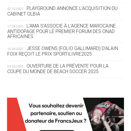
ROUTE DES JO 2032
PLAYGROUND ANNONCE L’ACQUISITION DU
02.10.2025
CABINET OLBIA
05.08
— ALPES FRANÇAISES 2030
LE VILLAGE OLYMPIQUE DES ARAVIS
L’AMA S’ASSOCIE À L’AGENCE MAROCAINE
17.04.2025
SE DESSINE
ANTIDOPAGE POUR LE PREMIER FORUM DES ONAD
AFRICAINES
04.08
— FOCUS DU JOUR
JESSE OWENS (FOLIO GALLIMARD) D’ALAIN
10.04.2025
LE COJOP A TROUVÉ SON VILLAGE
FOIX REÇOIT LE PRIX SPORTILIVRE2025
OLYMPIQUE LYONNAIS
OUVERTURE DE LA PRÉVENTE POUR LA
24.03.2025
COUPE DU MONDE DE BEACH SOCCER 2025
04.08
— ALLEMAGNE
« L'ALLEMAGNE PEUT DÉMONTRER
COMMENT ORGANISER DES JO
RESPONSABLES »
L’AMA FÉLICITE RICHARD POUND ET VALÉRIE
24.03.2025
FOURNEYRON, RÉCOMPENSÉS DE L’ORDRE OLYMPIQUE
L’AMA RECHERCHE DES HÔTES POUR LES
13.03.2025
04.08
— ESCRIME
RÉUNIONS DU CONSEIL DE FONDATION ET DU COMITÉ
LA FIE LANCE LES GRANDES
EXÉCUTIF
MANŒUVRES EN VUE DES JO
APPEL À CANDIDATURES DE L’AMA POUR LES
12.03.2025