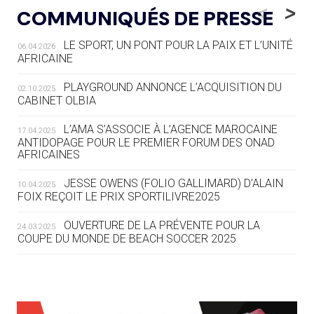
LE RÊVE DE VOIR LA LUGE ALPINE
<
>
COMMUNIQUÉS DE PRESSE
AUX JO « N'EST PAS FINI »
LE SPORT, UN PONT POUR LA PAIX ET L’UNITÉ
06.04.2026
05.08
— TIR À L'ARC
AFRICAINE
DES MONDIAUX À BRISBANE SUR LA
ROUTE DES JO 2032
PLAYGROUND ANNONCE L’ACQUISITION DU
02.10.2025
CABINET OLBIA
05.08
— ALPES FRANÇAISES 2030
LE VILLAGE OLYMPIQUE DES ARAVIS
L’AMA S’ASSOCIE À L’AGENCE MAROCAINE
17.04.2025
SE DESSINE
ANTIDOPAGE POUR LE PREMIER FORUM DES ONAD
AFRICAINES
04.08
— FOCUS DU JOUR
JESSE OWENS (FOLIO GALLIMARD) D’ALAIN
10.04.2025
LE COJOP A TROUVÉ SON VILLAGE
FOIX REÇOIT LE PRIX SPORTILIVRE2025
OLYMPIQUE LYONNAIS
OUVERTURE DE LA PRÉVENTE POUR LA
24.03.2025
COUPE DU MONDE DE BEACH SOCCER 2025
04.08
— ALLEMAGNE
« L'ALLEMAGNE PEUT DÉMONTRER
COMMENT ORGANISER DES JO
RESPONSABLES »
L’AMA FÉLICITE RICHARD POUND ET VALÉRIE
24.03.2025
FOURNEYRON, RÉCOMPENSÉS DE L’ORDRE OLYMPIQUE