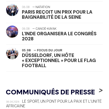
06.08
— NATATION
PARIS REÇOIT UN PRIX POUR LA
BAIGNABILITÉ DE LA SEINE
06.08
— CANOË-KAYAK
L'INDE ORGANISERA LE CONGRÈS
2028
05.08
— FOCUS DU JOUR
DÜSSELDORF, UN HÔTE
« EXCEPTIONNEL » POUR LE FLAG
FOOTBALL
05.08
— LUGE
LE RÊVE DE VOIR LA LUGE ALPINE
<
>
COMMUNIQUÉS DE PRESSE
AUX JO « N'EST PAS FINI »
LE SPORT, UN PONT POUR LA PAIX ET L’UNITÉ
06.04.2026
05.08
— TIR À L'ARC
AFRICAINE
DES MONDIAUX À BRISBANE SUR LA