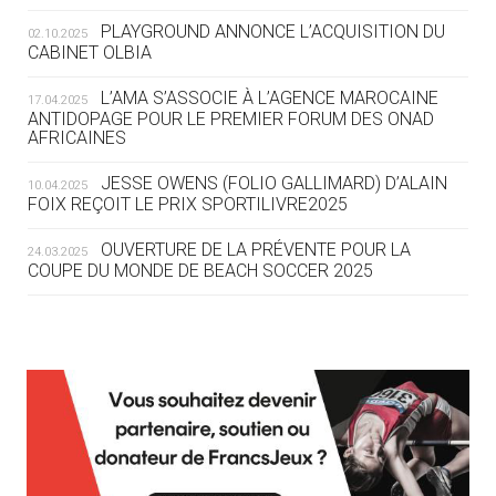
ROUTE DES JO 2032
PLAYGROUND ANNONCE L’ACQUISITION DU
02.10.2025
CABINET OLBIA
05.08
— ALPES FRANÇAISES 2030
LE VILLAGE OLYMPIQUE DES ARAVIS
L’AMA S’ASSOCIE À L’AGENCE MAROCAINE
17.04.2025
SE DESSINE
ANTIDOPAGE POUR LE PREMIER FORUM DES ONAD
AFRICAINES
04.08
— FOCUS DU JOUR
JESSE OWENS (FOLIO GALLIMARD) D’ALAIN
10.04.2025
LE COJOP A TROUVÉ SON VILLAGE
FOIX REÇOIT LE PRIX SPORTILIVRE2025
OLYMPIQUE LYONNAIS
OUVERTURE DE LA PRÉVENTE POUR LA
24.03.2025
COUPE DU MONDE DE BEACH SOCCER 2025
04.08
— ALLEMAGNE
« L'ALLEMAGNE PEUT DÉMONTRER
COMMENT ORGANISER DES JO
RESPONSABLES »
L’AMA FÉLICITE RICHARD POUND ET VALÉRIE
24.03.2025
FOURNEYRON, RÉCOMPENSÉS DE L’ORDRE OLYMPIQUE
L’AMA RECHERCHE DES HÔTES POUR LES
13.03.2025
04.08
— ESCRIME
RÉUNIONS DU CONSEIL DE FONDATION ET DU COMITÉ
LA FIE LANCE LES GRANDES
EXÉCUTIF
MANŒUVRES EN VUE DES JO
APPEL À CANDIDATURES DE L’AMA POUR LES
12.03.2025