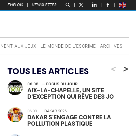
|
EMPLOIS
|
NEWSLETTER
|
|
|
|
|
NNENT AUX JEUX
LE MONDE DE L’ESCRIME
ARCHIVES
<
>
TOUS LES ARTICLES
06.08
— FOCUS DU JOUR
AIX-LA-CHAPELLE, UN SITE
D'EXCEPTION QUI RÊVE DES JO
06.08
— DAKAR 2026
DAKAR S'ENGAGE CONTRE LA
POLLUTION PLASTIQUE