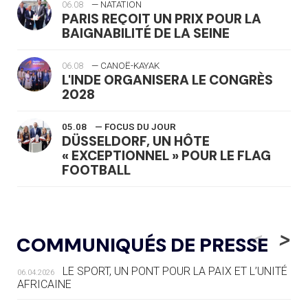
06.08
— NATATION
PARIS REÇOIT UN PRIX POUR LA
BAIGNABILITÉ DE LA SEINE
06.08
— CANOË-KAYAK
L'INDE ORGANISERA LE CONGRÈS
2028
05.08
— FOCUS DU JOUR
DÜSSELDORF, UN HÔTE
« EXCEPTIONNEL » POUR LE FLAG
FOOTBALL
05.08
— LUGE
LE RÊVE DE VOIR LA LUGE ALPINE
<
>
COMMUNIQUÉS DE PRESSE
AUX JO « N'EST PAS FINI »
LE SPORT, UN PONT POUR LA PAIX ET L’UNITÉ
06.04.2026
05.08
— TIR À L'ARC
AFRICAINE
DES MONDIAUX À BRISBANE SUR LA
ROUTE DES JO 2032