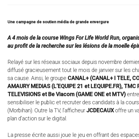
Une campagne de soutien média de grande envergure
A 4 mois de la course Wings For Life World Run, organ
au profit de la recherche sur les lésions de la moelle épi
Relayé sur les réseaux sociaux depuis novembre dernier
diffusé gracieusement tout le mois de janvier sur les ch
sa cause. Ainsi, le groupe
CANAL+ (CANAL+ I TELE, CO
AMAURY MEDIAS (L’EQUIPE 21 et LEQUIPE.FR), TMC R
TELEVISIONS et Be Viacom (GAME ONE et MTV)
entre
sensibiliser le public et recruter des candidats à la co
(Morbihan). Outre la TV, l’afficheur
JCDECAUX
offre un va
plan d’action sur le digital.
La presse écrite aussi joue le jeu en offrant des espace