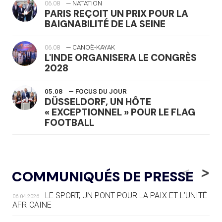
06.08
— NATATION
PARIS REÇOIT UN PRIX POUR LA
BAIGNABILITÉ DE LA SEINE
06.08
— CANOË-KAYAK
L'INDE ORGANISERA LE CONGRÈS
2028
05.08
— FOCUS DU JOUR
DÜSSELDORF, UN HÔTE
« EXCEPTIONNEL » POUR LE FLAG
FOOTBALL
05.08
— LUGE
LE RÊVE DE VOIR LA LUGE ALPINE
<
>
COMMUNIQUÉS DE PRESSE
AUX JO « N'EST PAS FINI »
LE SPORT, UN PONT POUR LA PAIX ET L’UNITÉ
06.04.2026
05.08
— TIR À L'ARC
AFRICAINE
DES MONDIAUX À BRISBANE SUR LA
ROUTE DES JO 2032