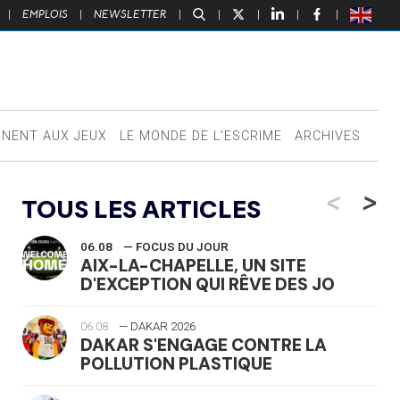
|
EMPLOIS
|
NEWSLETTER
|
|
|
|
|
NNENT AUX JEUX
LE MONDE DE L’ESCRIME
ARCHIVES
<
>
TOUS LES ARTICLES
06.08
— FOCUS DU JOUR
AIX-LA-CHAPELLE, UN SITE
D'EXCEPTION QUI RÊVE DES JO
06.08
— DAKAR 2026
DAKAR S'ENGAGE CONTRE LA
POLLUTION PLASTIQUE