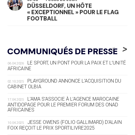
DÜSSELDORF, UN HÔTE
« EXCEPTIONNEL » POUR LE FLAG
FOOTBALL
05.08
— LUGE
LE RÊVE DE VOIR LA LUGE ALPINE
<
>
COMMUNIQUÉS DE PRESSE
AUX JO « N'EST PAS FINI »
LE SPORT, UN PONT POUR LA PAIX ET L’UNITÉ
06.04.2026
05.08
— TIR À L'ARC
AFRICAINE
DES MONDIAUX À BRISBANE SUR LA
ROUTE DES JO 2032
PLAYGROUND ANNONCE L’ACQUISITION DU
02.10.2025
CABINET OLBIA
05.08
— ALPES FRANÇAISES 2030
LE VILLAGE OLYMPIQUE DES ARAVIS
L’AMA S’ASSOCIE À L’AGENCE MAROCAINE
17.04.2025
SE DESSINE
ANTIDOPAGE POUR LE PREMIER FORUM DES ONAD
AFRICAINES
04.08
— FOCUS DU JOUR
JESSE OWENS (FOLIO GALLIMARD) D’ALAIN
10.04.2025
LE COJOP A TROUVÉ SON VILLAGE
FOIX REÇOIT LE PRIX SPORTILIVRE2025
OLYMPIQUE LYONNAIS