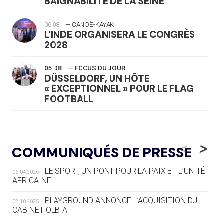
BAIGNABILITÉ DE LA SEINE
06.08
— CANOË-KAYAK
L'INDE ORGANISERA LE CONGRÈS
2028
05.08
— FOCUS DU JOUR
DÜSSELDORF, UN HÔTE
« EXCEPTIONNEL » POUR LE FLAG
FOOTBALL
05.08
— LUGE
LE RÊVE DE VOIR LA LUGE ALPINE
<
>
COMMUNIQUÉS DE PRESSE
AUX JO « N'EST PAS FINI »
LE SPORT, UN PONT POUR LA PAIX ET L’UNITÉ
06.04.2026
05.08
— TIR À L'ARC
AFRICAINE
DES MONDIAUX À BRISBANE SUR LA
ROUTE DES JO 2032
PLAYGROUND ANNONCE L’ACQUISITION DU
02.10.2025
CABINET OLBIA
05.08
— ALPES FRANÇAISES 2030