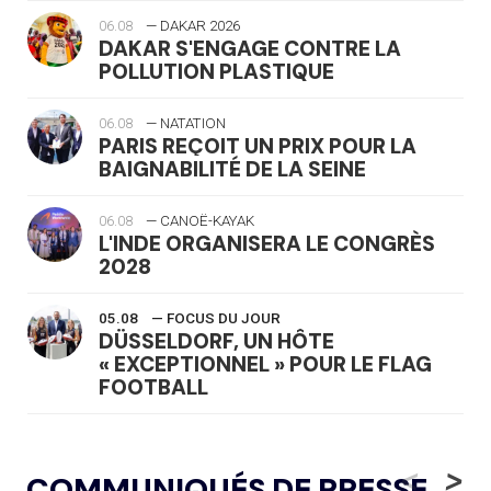
06.08
— DAKAR 2026
DAKAR S'ENGAGE CONTRE LA
POLLUTION PLASTIQUE
06.08
— NATATION
PARIS REÇOIT UN PRIX POUR LA
BAIGNABILITÉ DE LA SEINE
06.08
— CANOË-KAYAK
L'INDE ORGANISERA LE CONGRÈS
2028
05.08
— FOCUS DU JOUR
DÜSSELDORF, UN HÔTE
« EXCEPTIONNEL » POUR LE FLAG
FOOTBALL
05.08
— LUGE
LE RÊVE DE VOIR LA LUGE ALPINE
<
>
COMMUNIQUÉS DE PRESSE
AUX JO « N'EST PAS FINI »