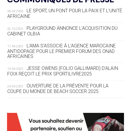
LE SPORT, UN PONT POUR LA PAIX ET L’UNITÉ
06.04.2026
05.08
— TIR À L'ARC
AFRICAINE
DES MONDIAUX À BRISBANE SUR LA
ROUTE DES JO 2032
PLAYGROUND ANNONCE L’ACQUISITION DU
02.10.2025
CABINET OLBIA
05.08
— ALPES FRANÇAISES 2030
LE VILLAGE OLYMPIQUE DES ARAVIS
L’AMA S’ASSOCIE À L’AGENCE MAROCAINE
17.04.2025
SE DESSINE
ANTIDOPAGE POUR LE PREMIER FORUM DES ONAD
AFRICAINES
04.08
— FOCUS DU JOUR
JESSE OWENS (FOLIO GALLIMARD) D’ALAIN
10.04.2025
LE COJOP A TROUVÉ SON VILLAGE
FOIX REÇOIT LE PRIX SPORTILIVRE2025
OLYMPIQUE LYONNAIS
OUVERTURE DE LA PRÉVENTE POUR LA
24.03.2025
COUPE DU MONDE DE BEACH SOCCER 2025
04.08
— ALLEMAGNE
« L'ALLEMAGNE PEUT DÉMONTRER
COMMENT ORGANISER DES JO
L’AMA FÉLICITE RICHARD POUND ET VALÉRIE
24.03.2025
RESPONSABLES »
FOURNEYRON, RÉCOMPENSÉS DE L’ORDRE OLYMPIQUE
L’AMA RECHERCHE DES HÔTES POUR LES
13.03.2025
04.08
— ESCRIME
RÉUNIONS DU CONSEIL DE FONDATION ET DU COMITÉ
LA FIE LANCE LES GRANDES