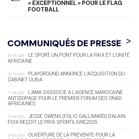
« EXCEPTIONNEL » POUR LE FLAG
FOOTBALL
05.08
— LUGE
LE RÊVE DE VOIR LA LUGE ALPINE
<
>
COMMUNIQUÉS DE PRESSE
AUX JO « N'EST PAS FINI »
LE SPORT, UN PONT POUR LA PAIX ET L’UNITÉ
06.04.2026
05.08
— TIR À L'ARC
AFRICAINE
DES MONDIAUX À BRISBANE SUR LA
ROUTE DES JO 2032
PLAYGROUND ANNONCE L’ACQUISITION DU
02.10.2025
CABINET OLBIA
05.08
— ALPES FRANÇAISES 2030
LE VILLAGE OLYMPIQUE DES ARAVIS
L’AMA S’ASSOCIE À L’AGENCE MAROCAINE
17.04.2025
SE DESSINE
ANTIDOPAGE POUR LE PREMIER FORUM DES ONAD
AFRICAINES
04.08
— FOCUS DU JOUR
JESSE OWENS (FOLIO GALLIMARD) D’ALAIN
10.04.2025
LE COJOP A TROUVÉ SON VILLAGE
FOIX REÇOIT LE PRIX SPORTILIVRE2025
OLYMPIQUE LYONNAIS
OUVERTURE DE LA PRÉVENTE POUR LA
24.03.2025