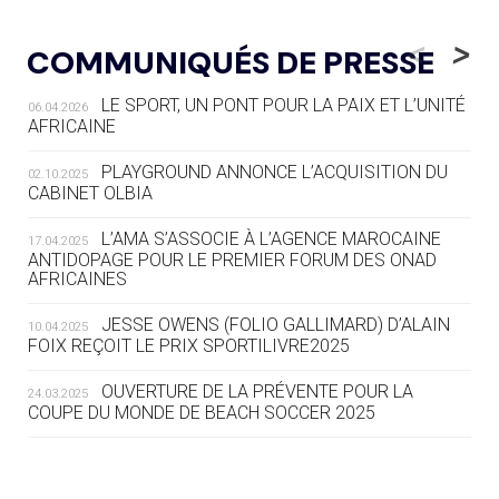
05.08
— LUGE
LE RÊVE DE VOIR LA LUGE ALPINE
<
>
COMMUNIQUÉS DE PRESSE
AUX JO « N'EST PAS FINI »
LE SPORT, UN PONT POUR LA PAIX ET L’UNITÉ
06.04.2026
05.08
— TIR À L'ARC
AFRICAINE
DES MONDIAUX À BRISBANE SUR LA
ROUTE DES JO 2032
PLAYGROUND ANNONCE L’ACQUISITION DU
02.10.2025
CABINET OLBIA
05.08
— ALPES FRANÇAISES 2030
LE VILLAGE OLYMPIQUE DES ARAVIS
L’AMA S’ASSOCIE À L’AGENCE MAROCAINE
17.04.2025
SE DESSINE
ANTIDOPAGE POUR LE PREMIER FORUM DES ONAD
AFRICAINES
04.08
— FOCUS DU JOUR
JESSE OWENS (FOLIO GALLIMARD) D’ALAIN
10.04.2025
LE COJOP A TROUVÉ SON VILLAGE
FOIX REÇOIT LE PRIX SPORTILIVRE2025
OLYMPIQUE LYONNAIS
OUVERTURE DE LA PRÉVENTE POUR LA
24.03.2025
COUPE DU MONDE DE BEACH SOCCER 2025
04.08
— ALLEMAGNE
« L'ALLEMAGNE PEUT DÉMONTRER
COMMENT ORGANISER DES JO
RESPONSABLES »
L’AMA FÉLICITE RICHARD POUND ET VALÉRIE
24.03.2025