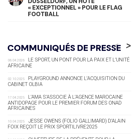
DÜSSELDORF, UN HÔTE
« EXCEPTIONNEL » POUR LE FLAG
FOOTBALL
05.08
— LUGE
LE RÊVE DE VOIR LA LUGE ALPINE
<
>
COMMUNIQUÉS DE PRESSE
AUX JO « N'EST PAS FINI »
LE SPORT, UN PONT POUR LA PAIX ET L’UNITÉ
06.04.2026
05.08
— TIR À L'ARC
AFRICAINE
DES MONDIAUX À BRISBANE SUR LA
ROUTE DES JO 2032
PLAYGROUND ANNONCE L’ACQUISITION DU
02.10.2025
CABINET OLBIA
05.08
— ALPES FRANÇAISES 2030
LE VILLAGE OLYMPIQUE DES ARAVIS
L’AMA S’ASSOCIE À L’AGENCE MAROCAINE
17.04.2025
SE DESSINE
ANTIDOPAGE POUR LE PREMIER FORUM DES ONAD
AFRICAINES
04.08
— FOCUS DU JOUR
JESSE OWENS (FOLIO GALLIMARD) D’ALAIN
10.04.2025
LE COJOP A TROUVÉ SON VILLAGE
FOIX REÇOIT LE PRIX SPORTILIVRE2025
OLYMPIQUE LYONNAIS