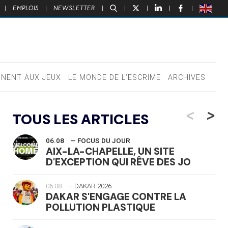
|
EMPLOIS
|
NEWSLETTER
|
|
|
|
|
NNENT AUX JEUX
LE MONDE DE L’ESCRIME
ARCHIVES
<
>
TOUS LES ARTICLES
06.08
— FOCUS DU JOUR
AIX-LA-CHAPELLE, UN SITE
D'EXCEPTION QUI RÊVE DES JO
06.08
— DAKAR 2026
DAKAR S'ENGAGE CONTRE LA
POLLUTION PLASTIQUE