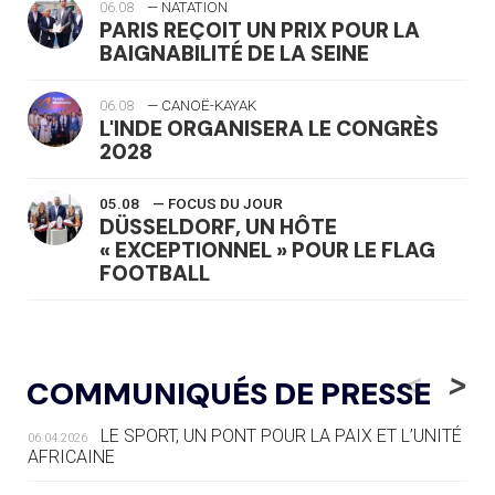
06.08
— NATATION
PARIS REÇOIT UN PRIX POUR LA
BAIGNABILITÉ DE LA SEINE
06.08
— CANOË-KAYAK
L'INDE ORGANISERA LE CONGRÈS
2028
05.08
— FOCUS DU JOUR
DÜSSELDORF, UN HÔTE
« EXCEPTIONNEL » POUR LE FLAG
FOOTBALL
05.08
— LUGE
LE RÊVE DE VOIR LA LUGE ALPINE
<
>
COMMUNIQUÉS DE PRESSE
AUX JO « N'EST PAS FINI »
LE SPORT, UN PONT POUR LA PAIX ET L’UNITÉ
06.04.2026
05.08
— TIR À L'ARC
AFRICAINE
DES MONDIAUX À BRISBANE SUR LA
ROUTE DES JO 2032