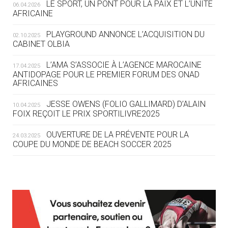
LE SPORT, UN PONT POUR LA PAIX ET L’UNITÉ
06.04.2026
05.08
— TIR À L'ARC
AFRICAINE
DES MONDIAUX À BRISBANE SUR LA
ROUTE DES JO 2032
PLAYGROUND ANNONCE L’ACQUISITION DU
02.10.2025
CABINET OLBIA
05.08
— ALPES FRANÇAISES 2030
LE VILLAGE OLYMPIQUE DES ARAVIS
L’AMA S’ASSOCIE À L’AGENCE MAROCAINE
17.04.2025
SE DESSINE
ANTIDOPAGE POUR LE PREMIER FORUM DES ONAD
AFRICAINES
04.08
— FOCUS DU JOUR
JESSE OWENS (FOLIO GALLIMARD) D’ALAIN
10.04.2025
LE COJOP A TROUVÉ SON VILLAGE
FOIX REÇOIT LE PRIX SPORTILIVRE2025
OLYMPIQUE LYONNAIS
OUVERTURE DE LA PRÉVENTE POUR LA
24.03.2025
COUPE DU MONDE DE BEACH SOCCER 2025
04.08
— ALLEMAGNE
« L'ALLEMAGNE PEUT DÉMONTRER
COMMENT ORGANISER DES JO
RESPONSABLES »
L’AMA FÉLICITE RICHARD POUND ET VALÉRIE
24.03.2025
FOURNEYRON, RÉCOMPENSÉS DE L’ORDRE OLYMPIQUE
L’AMA RECHERCHE DES HÔTES POUR LES
13.03.2025
04.08
— ESCRIME
RÉUNIONS DU CONSEIL DE FONDATION ET DU COMITÉ
LA FIE LANCE LES GRANDES
EXÉCUTIF