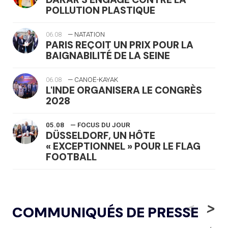
POLLUTION PLASTIQUE
06.08
— NATATION
PARIS REÇOIT UN PRIX POUR LA
BAIGNABILITÉ DE LA SEINE
06.08
— CANOË-KAYAK
L'INDE ORGANISERA LE CONGRÈS
2028
05.08
— FOCUS DU JOUR
DÜSSELDORF, UN HÔTE
« EXCEPTIONNEL » POUR LE FLAG
FOOTBALL
05.08
— LUGE
LE RÊVE DE VOIR LA LUGE ALPINE
<
>
COMMUNIQUÉS DE PRESSE
AUX JO « N'EST PAS FINI »