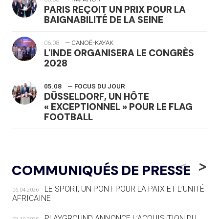
PARIS REÇOIT UN PRIX POUR LA
BAIGNABILITÉ DE LA SEINE
06.08
— CANOË-KAYAK
L'INDE ORGANISERA LE CONGRÈS
2028
05.08
— FOCUS DU JOUR
DÜSSELDORF, UN HÔTE
« EXCEPTIONNEL » POUR LE FLAG
FOOTBALL
05.08
— LUGE
LE RÊVE DE VOIR LA LUGE ALPINE
<
>
COMMUNIQUÉS DE PRESSE
AUX JO « N'EST PAS FINI »
LE SPORT, UN PONT POUR LA PAIX ET L’UNITÉ
06.04.2026
05.08
— TIR À L'ARC
AFRICAINE
DES MONDIAUX À BRISBANE SUR LA
ROUTE DES JO 2032
PLAYGROUND ANNONCE L’ACQUISITION DU