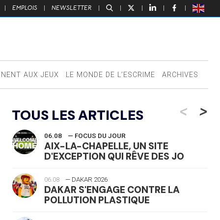
|
EMPLOIS
|
NEWSLETTER
|
|
|
|
|
NNENT AUX JEUX
LE MONDE DE L’ESCRIME
ARCHIVES
<
>
TOUS LES ARTICLES
06.08
— FOCUS DU JOUR
AIX-LA-CHAPELLE, UN SITE
D'EXCEPTION QUI RÊVE DES JO
06.08
— DAKAR 2026
DAKAR S'ENGAGE CONTRE LA
POLLUTION PLASTIQUE