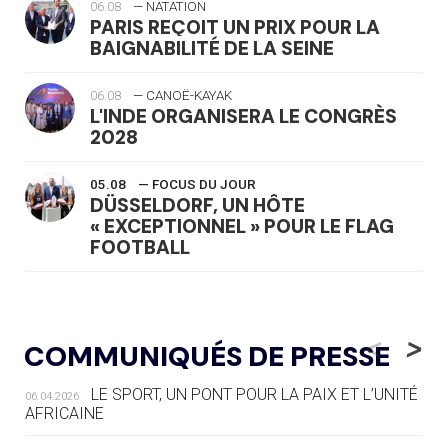
06.08
— NATATION
PARIS REÇOIT UN PRIX POUR LA
BAIGNABILITÉ DE LA SEINE
06.08
— CANOË-KAYAK
L'INDE ORGANISERA LE CONGRÈS
2028
05.08
— FOCUS DU JOUR
DÜSSELDORF, UN HÔTE
« EXCEPTIONNEL » POUR LE FLAG
FOOTBALL
05.08
— LUGE
LE RÊVE DE VOIR LA LUGE ALPINE
<
>
COMMUNIQUÉS DE PRESSE
AUX JO « N'EST PAS FINI »
LE SPORT, UN PONT POUR LA PAIX ET L’UNITÉ
06.04.2026
05.08
— TIR À L'ARC
AFRICAINE
DES MONDIAUX À BRISBANE SUR LA
ROUTE DES JO 2032