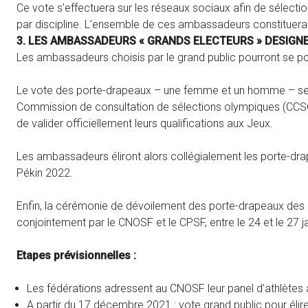
Ce vote s’effectuera sur les réseaux sociaux afin de séle
par discipline. L’ensemble de ces ambassadeurs constituera 
3. LES AMBASSADEURS « GRANDS ELECTEURS » DESIGN
Les ambassadeurs choisis par le grand public pourront se por
Le vote des porte-drapeaux – une femme et un homme – se dé
Commission de consultation de sélections olympiques (CCSO
de valider officiellement leurs qualifications aux Jeux.
Les ambassadeurs éliront alors collégialement les porte-dr
Pékin 2022.
Enfin, la cérémonie de dévoilement des porte-drapeaux des
conjointement par le CNOSF et le CPSF, entre le 24 et le 27 
Etapes prévisionnelles :
Les fédérations adressent au CNOSF leur panel d’athlètes
A partir du 17 décembre 2021 : vote grand public pour élir