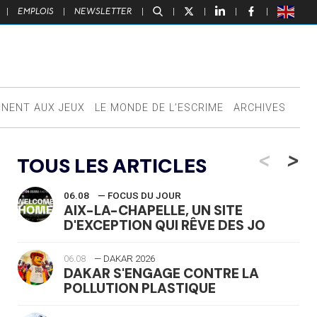
|
EMPLOIS
|
NEWSLETTER
|
|
|
|
|
NNENT AUX JEUX
LE MONDE DE L’ESCRIME
ARCHIVES
<
>
TOUS LES ARTICLES
06.08
— FOCUS DU JOUR
AIX-LA-CHAPELLE, UN SITE
D'EXCEPTION QUI RÊVE DES JO
06.08
— DAKAR 2026
DAKAR S'ENGAGE CONTRE LA
POLLUTION PLASTIQUE