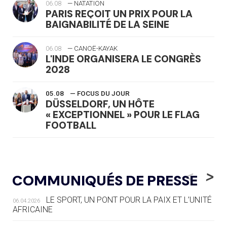
06.08
— NATATION
PARIS REÇOIT UN PRIX POUR LA
BAIGNABILITÉ DE LA SEINE
06.08
— CANOË-KAYAK
L'INDE ORGANISERA LE CONGRÈS
2028
05.08
— FOCUS DU JOUR
DÜSSELDORF, UN HÔTE
« EXCEPTIONNEL » POUR LE FLAG
FOOTBALL
05.08
— LUGE
LE RÊVE DE VOIR LA LUGE ALPINE
<
>
COMMUNIQUÉS DE PRESSE
AUX JO « N'EST PAS FINI »
LE SPORT, UN PONT POUR LA PAIX ET L’UNITÉ
06.04.2026
05.08
— TIR À L'ARC
AFRICAINE
DES MONDIAUX À BRISBANE SUR LA
ROUTE DES JO 2032