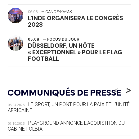
06.08
— CANOË-KAYAK
L'INDE ORGANISERA LE CONGRÈS
2028
05.08
— FOCUS DU JOUR
DÜSSELDORF, UN HÔTE
« EXCEPTIONNEL » POUR LE FLAG
FOOTBALL
05.08
— LUGE
LE RÊVE DE VOIR LA LUGE ALPINE
<
>
COMMUNIQUÉS DE PRESSE
AUX JO « N'EST PAS FINI »
LE SPORT, UN PONT POUR LA PAIX ET L’UNITÉ
06.04.2026
05.08
— TIR À L'ARC
AFRICAINE
DES MONDIAUX À BRISBANE SUR LA
ROUTE DES JO 2032
PLAYGROUND ANNONCE L’ACQUISITION DU
02.10.2025
CABINET OLBIA
05.08
— ALPES FRANÇAISES 2030