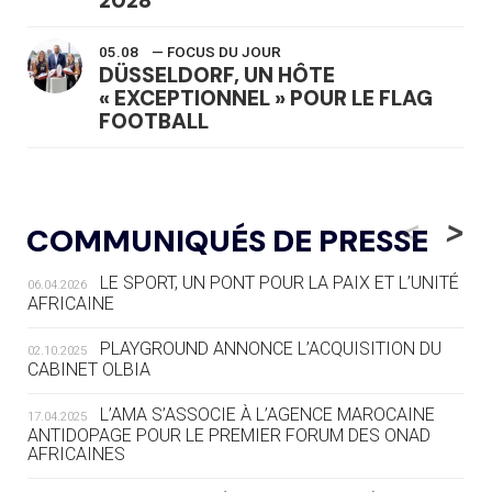
2028
05.08
— FOCUS DU JOUR
DÜSSELDORF, UN HÔTE
« EXCEPTIONNEL » POUR LE FLAG
FOOTBALL
05.08
— LUGE
LE RÊVE DE VOIR LA LUGE ALPINE
<
>
COMMUNIQUÉS DE PRESSE
AUX JO « N'EST PAS FINI »
LE SPORT, UN PONT POUR LA PAIX ET L’UNITÉ
06.04.2026
05.08
— TIR À L'ARC
AFRICAINE
DES MONDIAUX À BRISBANE SUR LA
ROUTE DES JO 2032
PLAYGROUND ANNONCE L’ACQUISITION DU
02.10.2025
CABINET OLBIA
05.08
— ALPES FRANÇAISES 2030
LE VILLAGE OLYMPIQUE DES ARAVIS
L’AMA S’ASSOCIE À L’AGENCE MAROCAINE
17.04.2025
SE DESSINE
ANTIDOPAGE POUR LE PREMIER FORUM DES ONAD
AFRICAINES
04.08
— FOCUS DU JOUR