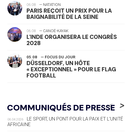
06.08
— NATATION
PARIS REÇOIT UN PRIX POUR LA
BAIGNABILITÉ DE LA SEINE
06.08
— CANOË-KAYAK
L'INDE ORGANISERA LE CONGRÈS
2028
05.08
— FOCUS DU JOUR
DÜSSELDORF, UN HÔTE
« EXCEPTIONNEL » POUR LE FLAG
FOOTBALL
05.08
— LUGE
LE RÊVE DE VOIR LA LUGE ALPINE
<
>
COMMUNIQUÉS DE PRESSE
AUX JO « N'EST PAS FINI »
LE SPORT, UN PONT POUR LA PAIX ET L’UNITÉ
06.04.2026
05.08
— TIR À L'ARC
AFRICAINE
DES MONDIAUX À BRISBANE SUR LA