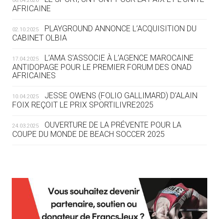
06.04.2026
AFRICAINE
04.08
— ESCRIME
LA FIE LANCE LES GRANDES
PLAYGROUND ANNONCE L’ACQUISITION DU
02.10.2025
MANŒUVRES EN VUE DES JO
CABINET OLBIA
04.08
— DAKAR 2026
L’AMA S’ASSOCIE À L’AGENCE MAROCAINE
17.04.2025
DES FRESQUES CÉLÈBRENT LES JOJ
ANTIDOPAGE POUR LE PREMIER FORUM DES ONAD
AFRICAINES
03.08
—
JESSE OWENS (FOLIO GALLIMARD) D’ALAIN
10.04.2025
« PARIS 2024 M'A INSPIRÉ POUR
FOIX REÇOIT LE PRIX SPORTILIVRE2025
CRÉER UN PERSONNAGE »
OUVERTURE DE LA PRÉVENTE POUR LA
24.03.2025
COUPE DU MONDE DE BEACH SOCCER 2025
03.08
— CROATIE
JOSIP VARVODIC ÉLU PRÉSIDENT
DU CNO
L’AMA FÉLICITE RICHARD POUND ET VALÉRIE
24.03.2025
FOURNEYRON, RÉCOMPENSÉS DE L’ORDRE OLYMPIQUE
03.08
— DAKAR 2026
L’AMA RECHERCHE DES HÔTES POUR LES
13.03.2025
ON CONNAÎT LA PREMIÈRE
RÉUNIONS DU CONSEIL DE FONDATION ET DU COMITÉ
PORTEUSE DE LA FLAMME
EXÉCUTIF