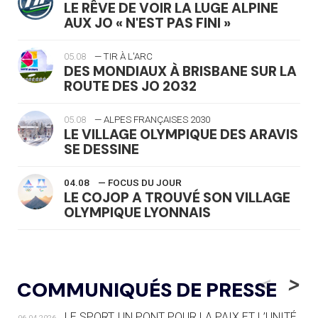
LE RÊVE DE VOIR LA LUGE ALPINE
AUX JO « N'EST PAS FINI »
05.08
— TIR À L'ARC
DES MONDIAUX À BRISBANE SUR LA
ROUTE DES JO 2032
05.08
— ALPES FRANÇAISES 2030
LE VILLAGE OLYMPIQUE DES ARAVIS
SE DESSINE
04.08
— FOCUS DU JOUR
LE COJOP A TROUVÉ SON VILLAGE
OLYMPIQUE LYONNAIS
04.08
— ALLEMAGNE
« L'ALLEMAGNE PEUT DÉMONTRER
<
>
COMMUNIQUÉS DE PRESSE
COMMENT ORGANISER DES JO
RESPONSABLES »
LE SPORT, UN PONT POUR LA PAIX ET L’UNITÉ