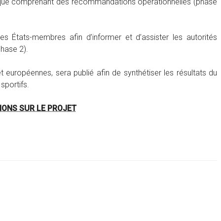
tifique comprenant des recommandations opérationnelles (phase
es États-membres afin d’informer et d’assister les autorités
phase 2).
 et européennes, sera publié afin de synthétiser les résultats du
sportifs.
IONS SUR LE PROJET