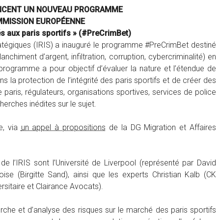
LANCENT UN NOUVEAU PROGRAMME
MMISSION EUROPÉENNE
iés aux paris sportifs » (#PreCrimBet)
 stratégiques (IRIS) a inauguré le programme #PreCrimBet destiné
lanchiment d’argent, infiltration, corruption, cybercriminalité) en
programme a pour objectif d’évaluer la nature et l’étendue de
ns la protection de l’intégrité des paris sportifs et de créer des
 paris, régulateurs, organisations sportives, services de police
herches inédites sur le sujet.
e, via
un appel à propositions
de la DG Migration et Affaires
 l’IRIS sont l’Université de Liverpool (représenté par David
oise (Birgitte Sand), ainsi que les experts Christian Kalb (CK
rsitaire et Clairance Avocats).
e et d’analyse des risques sur le marché des paris sportifs