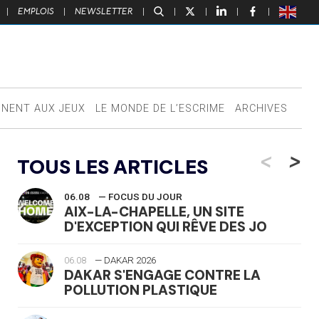
|
EMPLOIS
|
NEWSLETTER
|
|
|
|
|
NNENT AUX JEUX
LE MONDE DE L’ESCRIME
ARCHIVES
<
>
TOUS LES ARTICLES
06.08
— FOCUS DU JOUR
AIX-LA-CHAPELLE, UN SITE
D'EXCEPTION QUI RÊVE DES JO
06.08
— DAKAR 2026
DAKAR S'ENGAGE CONTRE LA
POLLUTION PLASTIQUE