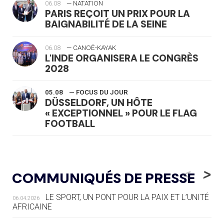
06.08
— NATATION
PARIS REÇOIT UN PRIX POUR LA
BAIGNABILITÉ DE LA SEINE
06.08
— CANOË-KAYAK
L'INDE ORGANISERA LE CONGRÈS
2028
05.08
— FOCUS DU JOUR
DÜSSELDORF, UN HÔTE
« EXCEPTIONNEL » POUR LE FLAG
FOOTBALL
05.08
— LUGE
LE RÊVE DE VOIR LA LUGE ALPINE
<
>
COMMUNIQUÉS DE PRESSE
AUX JO « N'EST PAS FINI »
LE SPORT, UN PONT POUR LA PAIX ET L’UNITÉ
06.04.2026
05.08
— TIR À L'ARC
AFRICAINE
DES MONDIAUX À BRISBANE SUR LA
ROUTE DES JO 2032