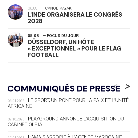
06.08
— CANOË-KAYAK
L'INDE ORGANISERA LE CONGRÈS
2028
05.08
— FOCUS DU JOUR
DÜSSELDORF, UN HÔTE
« EXCEPTIONNEL » POUR LE FLAG
FOOTBALL
05.08
— LUGE
LE RÊVE DE VOIR LA LUGE ALPINE
<
>
COMMUNIQUÉS DE PRESSE
AUX JO « N'EST PAS FINI »
LE SPORT, UN PONT POUR LA PAIX ET L’UNITÉ
06.04.2026
05.08
— TIR À L'ARC
AFRICAINE
DES MONDIAUX À BRISBANE SUR LA
ROUTE DES JO 2032
PLAYGROUND ANNONCE L’ACQUISITION DU
02.10.2025
CABINET OLBIA
05.08
— ALPES FRANÇAISES 2030
LE VILLAGE OLYMPIQUE DES ARAVIS
L’AMA S’ASSOCIE À L’AGENCE MAROCAINE
17.04.2025