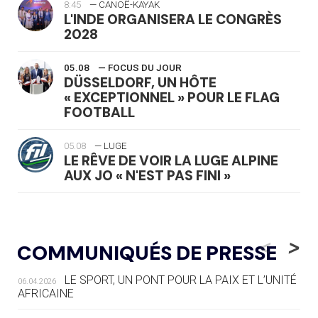
8:45
— CANOË-KAYAK
L'INDE ORGANISERA LE CONGRÈS
2028
05.08
— FOCUS DU JOUR
DÜSSELDORF, UN HÔTE
« EXCEPTIONNEL » POUR LE FLAG
FOOTBALL
05.08
— LUGE
LE RÊVE DE VOIR LA LUGE ALPINE
AUX JO « N'EST PAS FINI »
05.08
— TIR À L'ARC
DES MONDIAUX À BRISBANE SUR LA
<
>
COMMUNIQUÉS DE PRESSE
ROUTE DES JO 2032
LE SPORT, UN PONT POUR LA PAIX ET L’UNITÉ
06.04.2026
05.08
— ALPES FRANÇAISES 2030
AFRICAINE
LE VILLAGE OLYMPIQUE DES ARAVIS
SE DESSINE