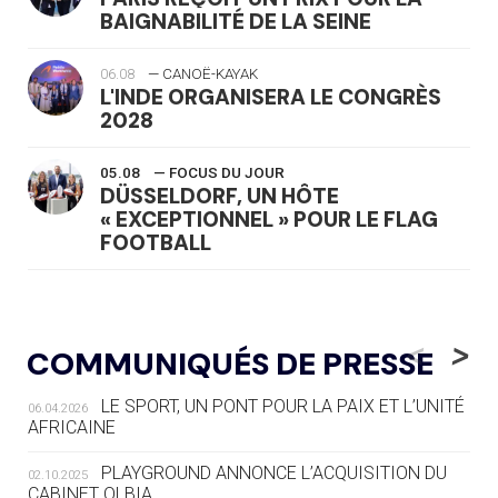
BAIGNABILITÉ DE LA SEINE
06.08
— CANOË-KAYAK
L'INDE ORGANISERA LE CONGRÈS
2028
05.08
— FOCUS DU JOUR
DÜSSELDORF, UN HÔTE
« EXCEPTIONNEL » POUR LE FLAG
FOOTBALL
05.08
— LUGE
LE RÊVE DE VOIR LA LUGE ALPINE
<
>
COMMUNIQUÉS DE PRESSE
AUX JO « N'EST PAS FINI »
LE SPORT, UN PONT POUR LA PAIX ET L’UNITÉ
06.04.2026
05.08
— TIR À L'ARC
AFRICAINE
DES MONDIAUX À BRISBANE SUR LA
ROUTE DES JO 2032
PLAYGROUND ANNONCE L’ACQUISITION DU
02.10.2025
CABINET OLBIA