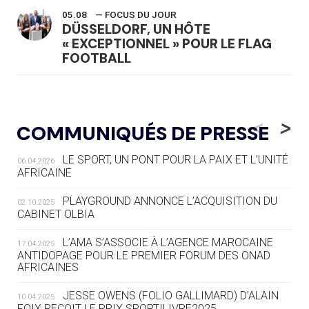
05.08
— FOCUS DU JOUR
DÜSSELDORF, UN HÔTE
« EXCEPTIONNEL » POUR LE FLAG
FOOTBALL
05.08
— LUGE
LE RÊVE DE VOIR LA LUGE ALPINE
<
>
COMMUNIQUÉS DE PRESSE
AUX JO « N'EST PAS FINI »
LE SPORT, UN PONT POUR LA PAIX ET L’UNITÉ
06.04.2026
05.08
— TIR À L'ARC
AFRICAINE
DES MONDIAUX À BRISBANE SUR LA
ROUTE DES JO 2032
PLAYGROUND ANNONCE L’ACQUISITION DU
02.10.2025
CABINET OLBIA
05.08
— ALPES FRANÇAISES 2030
LE VILLAGE OLYMPIQUE DES ARAVIS
L’AMA S’ASSOCIE À L’AGENCE MAROCAINE
17.04.2025
SE DESSINE
ANTIDOPAGE POUR LE PREMIER FORUM DES ONAD
AFRICAINES
04.08
— FOCUS DU JOUR
JESSE OWENS (FOLIO GALLIMARD) D’ALAIN
10.04.2025
LE COJOP A TROUVÉ SON VILLAGE
FOIX REÇOIT LE PRIX SPORTILIVRE2025