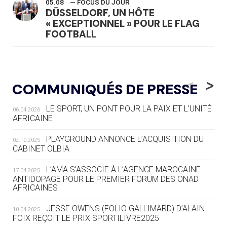
05.08
— FOCUS DU JOUR
DÜSSELDORF, UN HÔTE
« EXCEPTIONNEL » POUR LE FLAG
FOOTBALL
05.08
— LUGE
LE RÊVE DE VOIR LA LUGE ALPINE
<
>
COMMUNIQUÉS DE PRESSE
AUX JO « N'EST PAS FINI »
LE SPORT, UN PONT POUR LA PAIX ET L’UNITÉ
06.04.2026
05.08
— TIR À L'ARC
AFRICAINE
DES MONDIAUX À BRISBANE SUR LA
ROUTE DES JO 2032
PLAYGROUND ANNONCE L’ACQUISITION DU
02.10.2025
CABINET OLBIA
05.08
— ALPES FRANÇAISES 2030
LE VILLAGE OLYMPIQUE DES ARAVIS
L’AMA S’ASSOCIE À L’AGENCE MAROCAINE
17.04.2025
SE DESSINE
ANTIDOPAGE POUR LE PREMIER FORUM DES ONAD
AFRICAINES
04.08
— FOCUS DU JOUR
JESSE OWENS (FOLIO GALLIMARD) D’ALAIN
10.04.2025
LE COJOP A TROUVÉ SON VILLAGE
FOIX REÇOIT LE PRIX SPORTILIVRE2025
OLYMPIQUE LYONNAIS