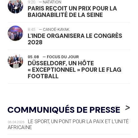
9:20
— NATATION
PARIS REÇOIT UN PRIX POUR LA
BAIGNABILITÉ DE LA SEINE
8:45
— CANOË-KAYAK
L'INDE ORGANISERA LE CONGRÈS
2028
05.08
— FOCUS DU JOUR
DÜSSELDORF, UN HÔTE
« EXCEPTIONNEL » POUR LE FLAG
FOOTBALL
05.08
— LUGE
LE RÊVE DE VOIR LA LUGE ALPINE
<
>
COMMUNIQUÉS DE PRESSE
AUX JO « N'EST PAS FINI »
LE SPORT, UN PONT POUR LA PAIX ET L’UNITÉ
06.04.2026
05.08
— TIR À L'ARC
AFRICAINE
DES MONDIAUX À BRISBANE SUR LA
ROUTE DES JO 2032