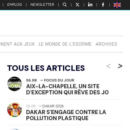
|
EMPLOIS
|
NEWSLETTER
|
|
|
|
|
NNENT AUX JEUX
LE MONDE DE L’ESCRIME
ARCHIVES
<
>
TOUS LES ARTICLES
06.08
— FOCUS DU JOUR
AIX-LA-CHAPELLE, UN SITE
D'EXCEPTION QUI RÊVE DES JO
06.08
— DAKAR 2026
DAKAR S'ENGAGE CONTRE LA
POLLUTION PLASTIQUE