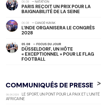
06.08
— NATATION
PARIS REÇOIT UN PRIX POUR LA
BAIGNABILITÉ DE LA SEINE
06.08
— CANOË-KAYAK
L'INDE ORGANISERA LE CONGRÈS
2028
05.08
— FOCUS DU JOUR
DÜSSELDORF, UN HÔTE
« EXCEPTIONNEL » POUR LE FLAG
FOOTBALL
05.08
— LUGE
LE RÊVE DE VOIR LA LUGE ALPINE
<
>
COMMUNIQUÉS DE PRESSE
AUX JO « N'EST PAS FINI »
LE SPORT, UN PONT POUR LA PAIX ET L’UNITÉ
06.04.2026
05.08
— TIR À L'ARC
AFRICAINE
DES MONDIAUX À BRISBANE SUR LA
ROUTE DES JO 2032