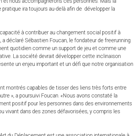
on et nous accompagnerons ces personnes. Mais la
 pratique ira toujours au-delà afin de développer la
apacité à contribuer au changement social positif à
t», a déclaré Sébastien Foucan, le fondateur de freerunning.
onnement quotidien comme un support de jeu et comme une
ative. La société devrait développer cette inclinaison
résente un enjeu important et un défi que notre organisation
ont montrés capables de tisser des liens très forts entre
autre », a poursuivi Foucan. «Nous avons constaté la
rement positif pour les personnes dans des environnements
u vivant dans des zones défavorisées, y compris les
l’Art du Déplacement est une association internationale à