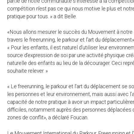
partie de notre communauté s’intéresse à la compétiti
compétition n’est pas ce qui nous motive le plus et notre
pratique pour tous. » a dit Belle.
«Nous allons mesurer le succès du Mouvement à notre c
travers le freerunning, le parkour et l’art du déplacemen
« Pour les enfants, il est naturel d’utiliser leur envir
source d’expression de soi par une activité physique cré
naturelle des enfants au lieu de la décourager. Ceci rep
souhaite relever. »
« Le freerunning, le parkour et l’art du déplacement se s
les personnes et leur environnement, mais aussi avec l’
capacité de notre pratique à avoir un impact particuliè
difficiles, notamment auprès des personnes déplacées o
zones de conflit», a déclaré Foucan.
Le Mouvement International du
Parkour, Freerunning et 