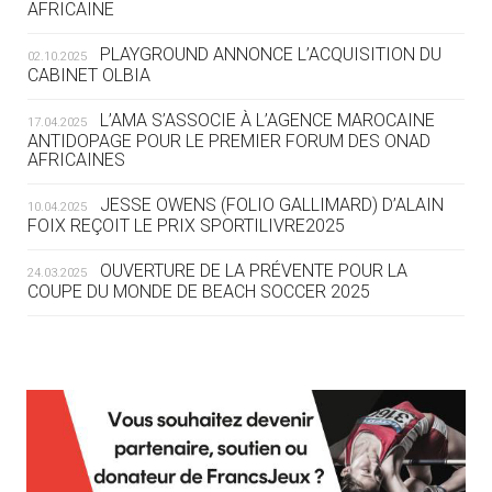
AFRICAINE
DES MONDIAUX À BRISBANE SUR LA
ROUTE DES JO 2032
PLAYGROUND ANNONCE L’ACQUISITION DU
02.10.2025
CABINET OLBIA
05.08
— ALPES FRANÇAISES 2030
LE VILLAGE OLYMPIQUE DES ARAVIS
L’AMA S’ASSOCIE À L’AGENCE MAROCAINE
17.04.2025
SE DESSINE
ANTIDOPAGE POUR LE PREMIER FORUM DES ONAD
AFRICAINES
04.08
— FOCUS DU JOUR
JESSE OWENS (FOLIO GALLIMARD) D’ALAIN
10.04.2025
LE COJOP A TROUVÉ SON VILLAGE
FOIX REÇOIT LE PRIX SPORTILIVRE2025
OLYMPIQUE LYONNAIS
OUVERTURE DE LA PRÉVENTE POUR LA
24.03.2025
COUPE DU MONDE DE BEACH SOCCER 2025
04.08
— ALLEMAGNE
« L'ALLEMAGNE PEUT DÉMONTRER
COMMENT ORGANISER DES JO
RESPONSABLES »
L’AMA FÉLICITE RICHARD POUND ET VALÉRIE
24.03.2025
FOURNEYRON, RÉCOMPENSÉS DE L’ORDRE OLYMPIQUE
L’AMA RECHERCHE DES HÔTES POUR LES
13.03.2025
04.08
— ESCRIME
RÉUNIONS DU CONSEIL DE FONDATION ET DU COMITÉ
LA FIE LANCE LES GRANDES
EXÉCUTIF
MANŒUVRES EN VUE DES JO