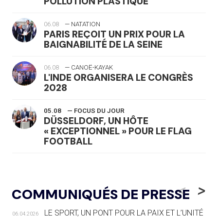
POLLUTION PLASTIQUE
06.08
— NATATION
PARIS REÇOIT UN PRIX POUR LA
BAIGNABILITÉ DE LA SEINE
06.08
— CANOË-KAYAK
L'INDE ORGANISERA LE CONGRÈS
2028
05.08
— FOCUS DU JOUR
DÜSSELDORF, UN HÔTE
« EXCEPTIONNEL » POUR LE FLAG
FOOTBALL
05.08
— LUGE
LE RÊVE DE VOIR LA LUGE ALPINE
<
>
COMMUNIQUÉS DE PRESSE
AUX JO « N'EST PAS FINI »
LE SPORT, UN PONT POUR LA PAIX ET L’UNITÉ
06.04.2026
05.08
— TIR À L'ARC